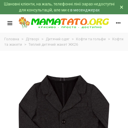
Шановні клієнти, на жаль, телефонні лінії зараз недоступні
×
для консультацій, але ми є
в месенджерах
Головна
>
Дітворі
>
Дитячий одяг
>
Кофти та гольфи
>
Кофти
та жакети
>
Теплий дитячий жакет ЖК26