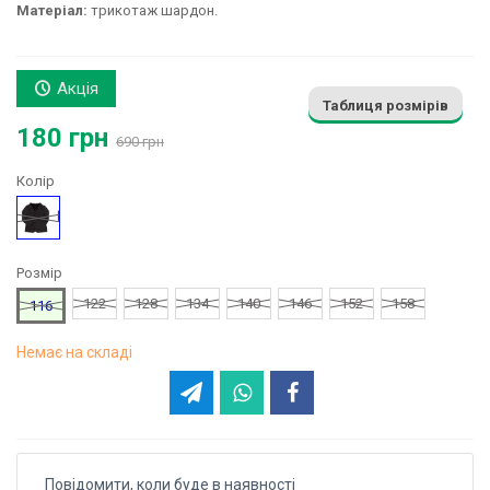
Матеріал:
трикотаж шардон.
Акція
Таблиця розмірів
180 грн
690 грн
Колір
Чорний
Розмір
122
128
134
140
146
152
158
116
Немає на складі
Повідомити, коли буде в наявності