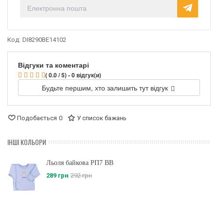
Код:
DI8290BE14102
Відгуки та коментарі
( 0.0 / 5) - 0 відгук(и)
Будьте першим, хто залишить тут відгук
Подобається
0
У список бажань
ІНШІ КОЛЬОРИ
Льоля байкова РП7 BB
289 грн
292 грн