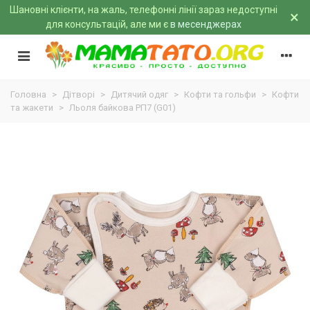
Шановні клієнти, на жаль, телефонні лінії зараз недоступні
×
для консультацій, але ми є
в месенджерах
Головна
>
Дітворі
>
Дитячий одяг
>
Кофти та гольфи
>
Кофти
та жакети
>
Льоля байкова РП7 (G01)