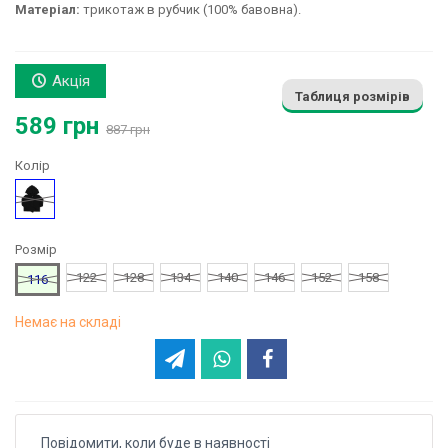
Матеріал:
трикотаж в рубчик (100% бавовна).
Акція
Таблиця розмірів
589 грн
887 грн
Колір
Чорний
Розмір
122
128
134
140
146
152
158
116
Немає на складі
Повідомити, коли буде в наявності