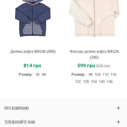
Дитяча кофта КФ240 (800)
Флісова дитяча кофта КФ226
(200)
814 грн
599 грн
608 грн
Розмір :
92
98
Розмір :
98
104
110
116
122
128
134
140
146
ПРО КОМПАНІЮ
ТЕЛЕФОНУЙТЕ НАМ: