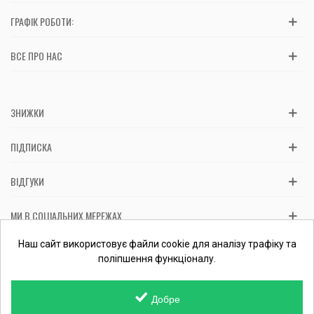
ГРАФІК РОБОТИ:
ВСЕ ПРО НАС
ЗНИЖКИ
ПІДПИСКА
ВІДГУКИ
МИ В СОЦІАЛЬНИХ МЕРЕЖАХ
Вас обслуговує: ФОП Косташ С.І., номер запису в ЄДР 2 673 000
Наш сайт використовує файли cookie для аналізу трафіку та
0000 057597 від 06.01.2017.
Перевірити ФОП
поліпшення функціоналу.
Добре