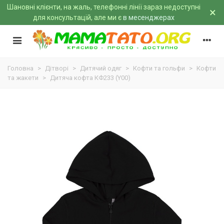
Шановні клієнти, на жаль, телефонні лінії зараз недоступні
×
для консультацій, але ми є
в месенджерах
Головна
>
Дітворі
>
Дитячий одяг
>
Кофти та гольфи
>
Кофти
та жакети
>
Дитяча кофта КФ233 (Y00)