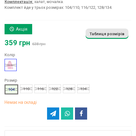
Комплектація:
халат, мочалка.
Комплект йде у трьох розмірах: 104/110, 116/122, 128/134.
Акція
Таблиця розмірів
359 грн
638 грн
Колір
Рожевий
Розмір
110
116
122
128
134
104
Немає на складі