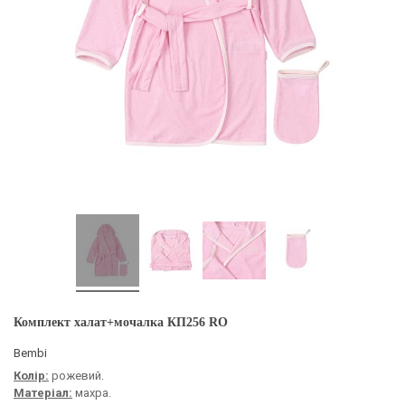
Комплект халат+мочалка КП256 RO
Bembi
Колір:
рожевий.
Матеріал:
махра.