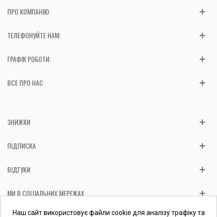
ПРО КОМПАНІЮ
ТЕЛЕФОНУЙТЕ НАМ:
ГРАФІК РОБОТИ:
ВСЕ ПРО НАС
ЗНИЖКИ
ПІДПИСКА
ВІДГУКИ
МИ В СОЦІАЛЬНИХ МЕРЕЖАХ
Вас обслуговує: ФОП Косташ С.І., номер запису в ЄДР 2 673 000
Наш сайт використовує файли cookie для аналізу трафіку та