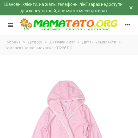
Шановні клієнти, на жаль, телефонні лінії зараз недоступні
×
для консультацій, але ми є
в месенджерах
Головна
>
Дітворі
>
Дитячий одяг
>
Дитячі комплекти
>
Комплект халат+мочалка КП256 RO