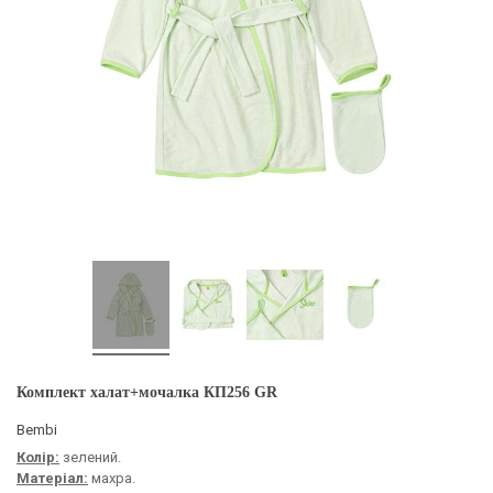
Комплект халат+мочалка КП256 GR
Bembi
Колір:
зелений.
Матеріал:
махра.