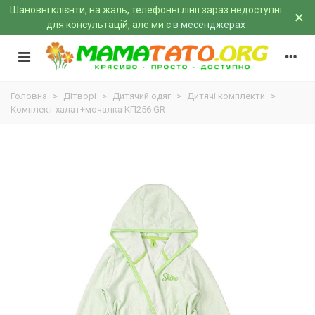
Шановні клієнти, на жаль, телефонні лінії зараз недоступні
×
для консультацій, але ми є
в месенджерах
Головна
>
Дітворі
>
Дитячий одяг
>
Дитячі комплекти
>
Комплект халат+мочалка КП256 GR