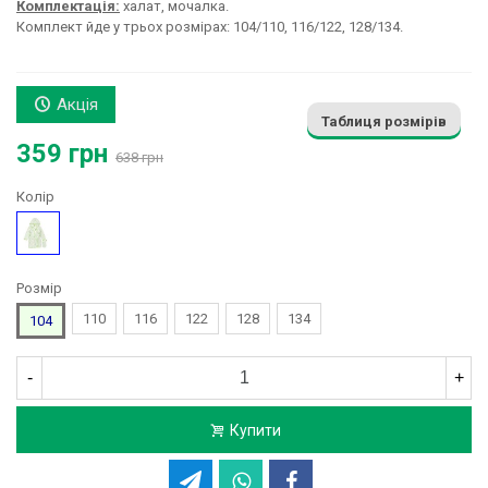
Комплектація:
халат, мочалка.
Комплект йде у трьох розмірах: 104/110, 116/122, 128/134.
Акція
Таблиця розмірів
359 грн
638 грн
Колір
Зелений
Розмір
110
116
122
128
134
104
-
+
Купити