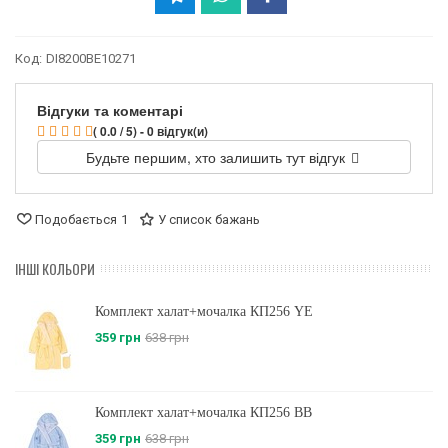
Код:
DI8200BE10271
Відгуки та коментарі
( 0.0 / 5) - 0 відгук(и)
Будьте першим, хто залишить тут відгук
Подобається
1
У список бажань
ІНШІ КОЛЬОРИ
Комплект халат+мочалка КП256 YE
359 грн
638 грн
Комплект халат+мочалка КП256 BB
359 грн
638 грн