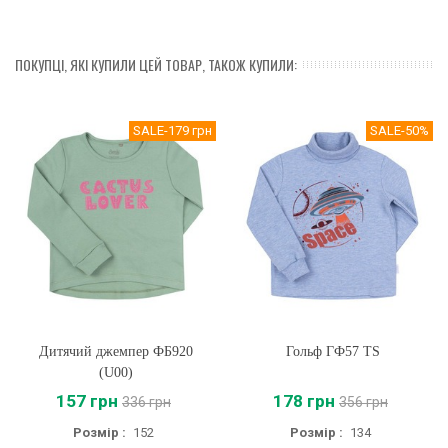
ПОКУПЦІ, ЯКІ КУПИЛИ ЦЕЙ ТОВАР, ТАКОЖ КУПИЛИ:
SALE
-179 грн
SALE
-50%
Дитячий джемпер ФБ920
Гольф ГФ57 TS
(U00)
157 грн
178 грн
336 грн
356 грн
Розмір :
152
Розмір :
134