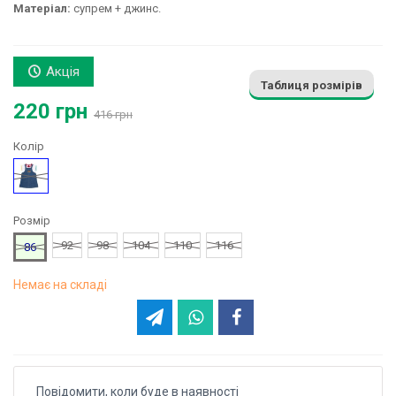
Матеріал:
супрем + джинс.
Акція
Таблиця розмірів
220 грн
416 грн
Колір
Малюнок
Розмір
92
98
104
110
116
86
Немає на складі
Повідомити, коли буде в наявності