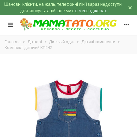
Шановні клієнти, на жаль, телефонні лінії зараз недоступні
×
для консультацій, але ми є
в месенджерах
Головна
>
Дітворі
>
Дитячий одяг
>
Дитячі комплекти
>
Комплект дитячий КП242