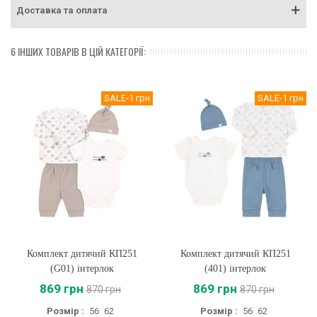
Доставка та оплата
6 ІНШИХ ТОВАРІВ В ЦІЙ КАТЕГОРІЇ:
SALE
-1 грн
SALE
-1 грн
Комплект дитячий КП251
Комплект дитячий КП251
(G01) інтерлок
(401) інтерлок
869 грн
869 грн
870 грн
870 грн
Розмір :
56
62
Розмір :
56
62