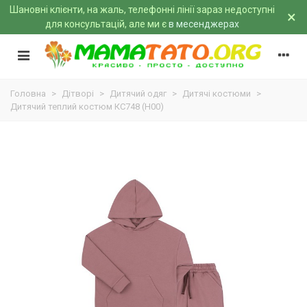
Шановні клієнти, на жаль, телефонні лінії зараз недоступні
×
для консультацій, але ми є
в месенджерах
Головна
>
Дітворі
>
Дитячий одяг
>
Дитячі костюми
>
Дитячий теплий костюм КС748 (H00)