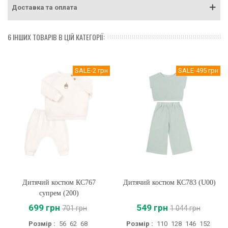
Доставка та оплата
6 ІНШИХ ТОВАРІВ В ЦІЙ КАТЕГОРІЇ:
SALE
-2 грн
SALE
-495 грн
Дитячий костюм КС767
Дитячий костюм КС783 (U00)
супрем (200)
699 грн
549 грн
701 грн
1 044 грн
Розмір :
56
62
68
Розмір :
110
128
146
152