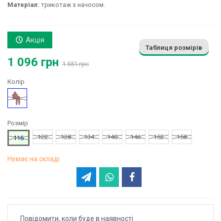
Матеріал:
трикотаж з начосом.
Акція
Таблиця розмірів
1 096 грн
1 551 грн
Колір
Коричневий
Розмір
122
128
134
140
146
152
158
116
Немає на складі
Повідомити, коли буде в наявності