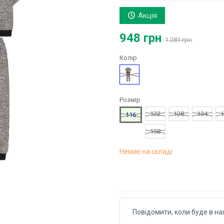
Акція
948 грн
1 281 грн
Колір
Сірий
Розмір
122
128
134
1
116
158
Немає на складі
Повідомити, коли буде в на