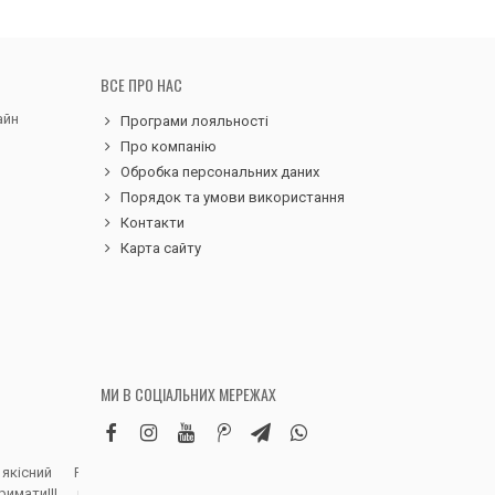
ВСЕ ПРО НАС
айн
Програми лояльності
Про компанію
Обробка персональних даних
Порядок та умови використання
Контакти
Карта сайту
МИ В СОЦІАЛЬНИХ МЕРЕЖАХ
 якісний
Робила замовлення дитячих вельветових
Чудовий сервіс, 
римати!!!
штанів. Дуже вдячна магазину, доставка
надіслали замовле