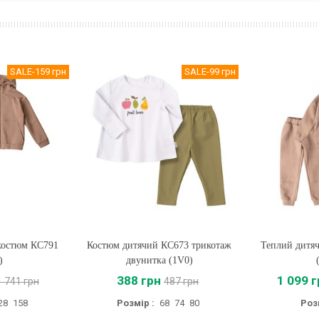
SALE
-159 грн
SALE
-99 грн
костюм КС791
Костюм дитячий КС673 трикотаж
Купити
Теплий дитя
Купи
)
двунитка (1V0)
388 грн
1 099 
1 741 грн
487 грн
28
158
Розмір :
68
74
80
Роз