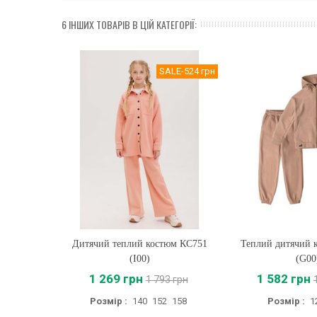
6 ІНШИХ ТОВАРІВ В ЦІЙ КАТЕГОРІЇ:
SALE
-524 грн
Дитячий теплий костюм КС751
Купити
Теплий дитячий 
Купити
(I00)
(G00
1 269 грн
1 582 грн
1 793 грн
Розмір :
140
152
158
Розмір :
1