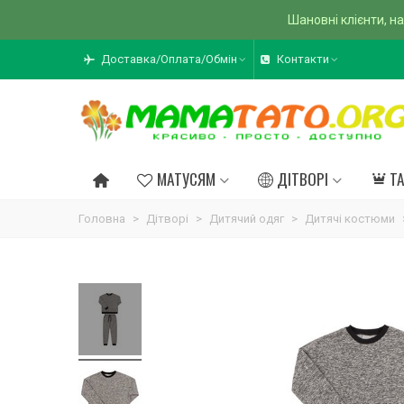
Шановні клієнти, на
Доставка/Оплата/Обмін
Контакти
МАТУСЯМ
ДІТВОРІ
Т
Головна
>
Дітворі
>
Дитячий одяг
>
Дитячі костюми