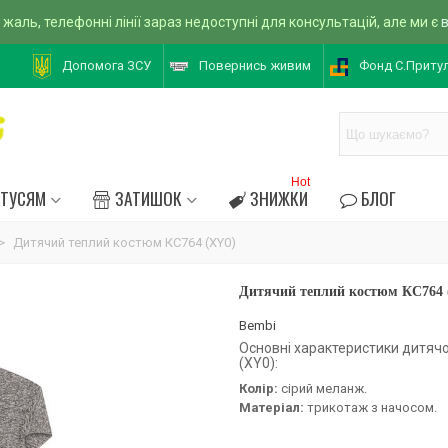
 жаль, телефонні лінії зараз недоступні для консультацій, але ми є
Допомога ЗСУ
Повернись живим
Фонд С.Приту
Hot
АТУСЯМ
ЗАТИШОК
ЗНИЖКИ
БЛОГ
>
Дитячий теплий костюм КС764 (XY0)
Дитячий теплий костюм КС764 
Bembi
Основні характеристики дитяч
(XY0):
Колір:
сірий меланж.
Матеріал:
трикотаж з начосом.