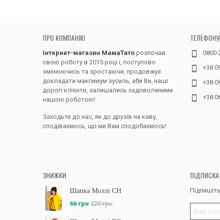
ПРО КОМПАНІЮ
ТЕЛЕФОНУ
Інтернет-магазин МамаТато
розпочав
0800 
свою роботу в 2015 році і, поступово
+38 0
змінюючись та зростаючи, продовжує
докладати максимум зусиль, аби Ви, наші
+38 0
дорогі клієнти, залишались задоволеними
+38 0
нашою роботою!
Заходьте до нас, як до друзів на каву,
сподіваємось, що ми Вам сподобаємось!
ЗНИЖКИ
ПІДПИСКА
Підпишіть
Шапка Моллі CH
66 грн
220 грн