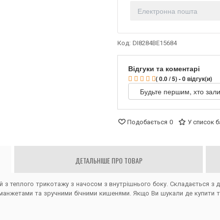
Код:
DI8284BE15684
Відгуки та коментарі
( 0.0 / 5) - 0 відгук(и)
Будьте першим, хто зали
Подобається
0
У список 
ДЕТАЛЬНІШЕ ПРО ТОВАР
 з теплого трикотажу з начосом з внутрішнього боку. Складається з д
 манжетами та зручними бічними кишенями. Якщо Ви шукали де купити те