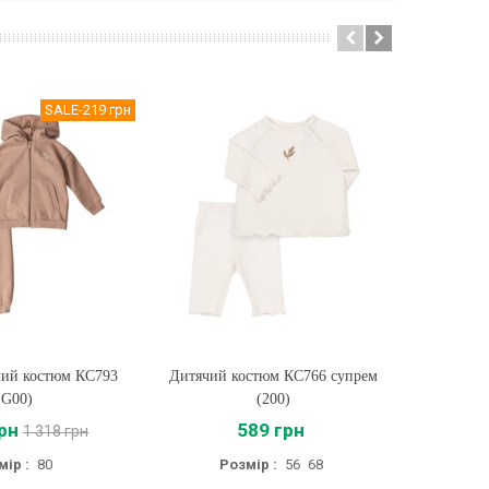
SALE
-219 грн
чий костюм КС793
ти
Дитячий костюм КС766 супрем
Купити
Дитячий
(G00)
(200)
грн
589 грн
1 318 грн
мір :
80
Розмір :
56
68
Ро