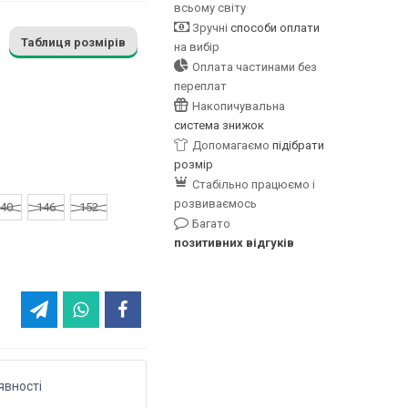
всьому світу
Зручні
способи оплати
Таблиця розмірів
на вибір
Оплата частинами без
переплат
Накопичувальна
система знижок
Допомагаємо
підібрати
розмір
Стабільно працюємо і
розвиваємось
40
146
152
Багато
позитивних відгуків
явності