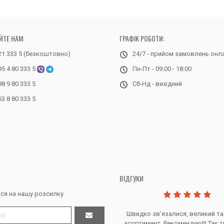
ЙТЕ НАМ:
ГРАФІК РОБОТИ:
21 333 5 (безкоштовно)
24/7 - прийом замовлень онл
95 4 80 333 5
Пн-Пт - 09:00 - 18:00
98 9 80 333 5
Сб-Нд - вихідний
63 8 80 333 5
ВІДГУКИ
ся на нашу розсилку
Дякую за все, продавець супер.
Швидко звʼязалися, великий та
асортимент. Рекомендую!!! Так т