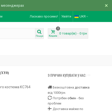
×
в месенджерах
ли
Ласкаво просимо!
Увійти
UKR
0
0
товар(ів)
-
0 грн
Кошик
Пошук
(XY0)
9 ПРИЧИН КУПУВАТИ У НАС:
ого костюма КС764
Безкоштовна
доставка
від 1000грн.
Потрібен
обмін
- без
проблем
Доставка майже по