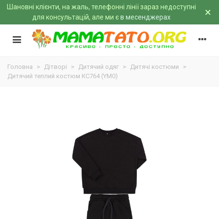
Шановні клієнти, на жаль, телефонні лінії зараз недоступні
×
для консультацій, але ми є
в месенджерах
Головна
>
Дітворі
>
Дитячий одяг
>
Дитячі костюми
>
Дитячий теплий костюм КС764 (YM0)