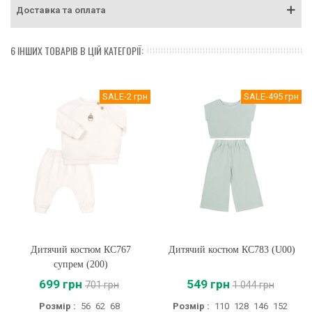
Доставка та оплата
6 ІНШИХ ТОВАРІВ В ЦІЙ КАТЕГОРІЇ:
SALE
-2 грн
SALE
-495 грн
Дитячий костюм КС767
Дитячий костюм КС783 (U00)
супрем (200)
699 грн
549 грн
701 грн
1 044 грн
Розмір :
56
62
68
Розмір :
110
128
146
152