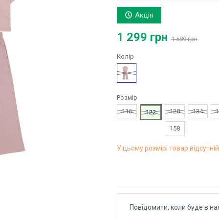
Акція
1 299 грн
1 589 грн
Колір
Рожевий
Розмір
116
128
134
1
122
158
У цьому розмірі товар відсутній
Повідомити, коли буде в на