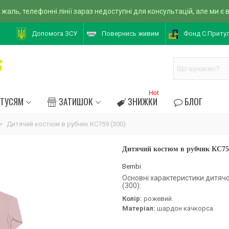
 жаль, телефонні лінії зараз недоступні для консультацій, але ми є
Допомога ЗСУ
Повернись живим
Фонд С.Приту
Hot
АТУСЯМ
ЗАТИШОК
ЗНИЖКИ
БЛОГ
>
Дитячий костюм в рубчик КС759 (300)
Дитячий костюм в рубчик КС759
Bembi
Основні характеристики дитяч
(300):
Колір:
рожевий.
Матеріал:
шардон качкорса.