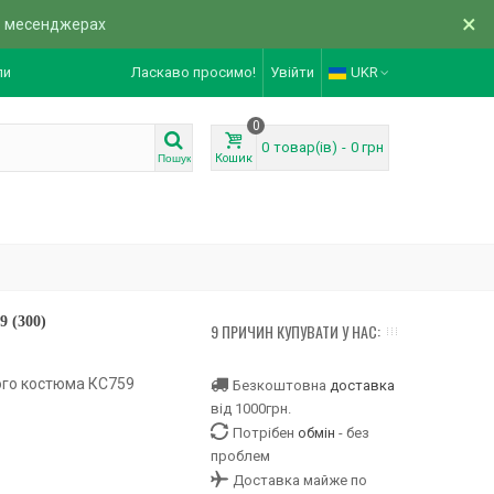
×
в месенджерах
ли
Ласкаво просимо!
Увійти
UKR
0
0
товар(ів)
-
0 грн
Кошик
Пошук
 (300)
9 ПРИЧИН КУПУВАТИ У НАС:
ого костюма КС759
Безкоштовна
доставка
від 1000грн.
Потрібен
обмін
- без
проблем
Доставка майже по