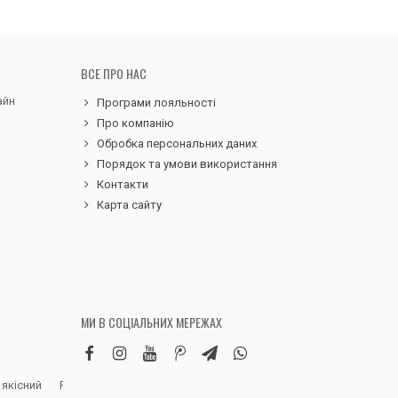
ВСЕ ПРО НАС
айн
Програми лояльності
Про компанію
Обробка персональних даних
Порядок та умови використання
Контакти
Карта сайту
МИ В СОЦІАЛЬНИХ МЕРЕЖАХ
 якісний
Робила замовлення дитячих вельветових
Чудовий сервіс, 