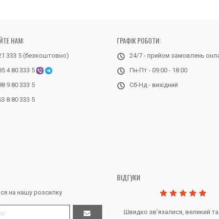
ЙТЕ НАМ:
ГРАФІК РОБОТИ:
21 333 5 (безкоштовно)
24/7 - прийом замовлень онл
95 4 80 333 5
Пн-Пт - 09:00 - 18:00
98 9 80 333 5
Сб-Нд - вихідний
63 8 80 333 5
ВІДГУКИ
ся на нашу розсилку
Дякую за все, продавець супер.
Швидко звʼязалися, великий та