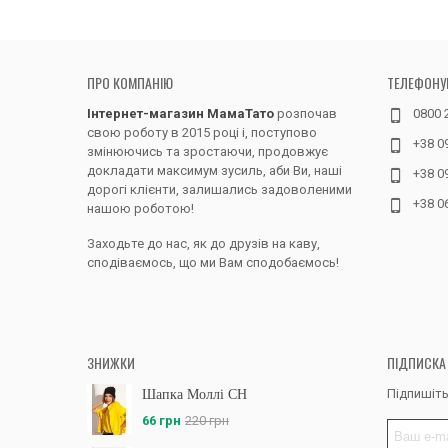
ПРО КОМПАНІЮ
ТЕЛЕФОНУ
Інтернет-магазин МамаТато
розпочав
0800 
свою роботу в 2015 році і, поступово
+38 0
змінюючись та зростаючи, продовжує
докладати максимум зусиль, аби Ви, наші
+38 0
дорогі клієнти, залишались задоволеними
+38 0
нашою роботою!
Заходьте до нас, як до друзів на каву,
сподіваємось, що ми Вам сподобаємось!
ЗНИЖКИ
ПІДПИСКА
Підпишіть
Шапка Моллі CH
66 грн
220 грн