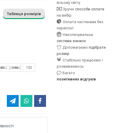
всьому світу
Зручні
способи оплати
Таблиця розмірів
на вибір
Оплата частинами без
переплат
Накопичувальна
система знижок
Допомагаємо
підібрати
розмір
Стабільно працюємо і
розвиваємось
40
146
152
Багато
позитивних відгуків
явності