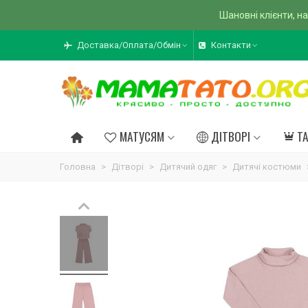
Шановні клієнти, на
Доставка/Оплата/Обмін
Контакти
МАТУСЯМ
ДІТВОРІ
Т
Головна
>
Дітворі
>
Дитячий одяг
>
Дитячі костюми