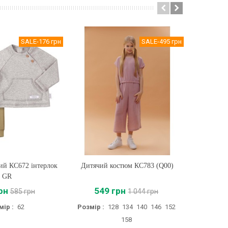
SALE
-176 грн
SALE
-495 грн
ий КС672 інтерлок
ти
Дитячий костюм КС783 (Q00)
Купити
Дитячий
GR
рн
549 грн
59
585 грн
1 044 грн
мір :
62
Розмір :
128
134
140
146
152
158