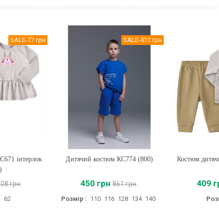
SALE
-77 грн
SALE
-411 грн
С671 інтерлок
Дитячий костюм КС774 (800)
Купити
Костюм дитяч
Купи
)
450 грн
409 г
508 грн
861 грн
:
62
Розмір :
110
116
128
134
140
Роз