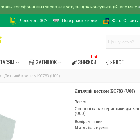
 жаль, телефонні лінії зараз недоступні для консультацій, але ми є
Допомога ЗСУ
Повернись живим
Фонд С.Приту
Hot
АТУСЯМ
ЗАТИШОК
ЗНИЖКИ
БЛОГ
>
Дитячий костюм КС783 (U00)
Дитячий костюм КС783 (U00)
Bembi
Основні характеристики дитяч
(U00):
Колір:
м'ятний.
Матеріал:
муслін.