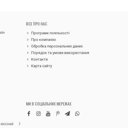
ВСЕ ПРО НАС
айн
Програми лояльності
Про компанію
Обробка персональних даних
Порядок та умови використання
Контакти
Карта сайту
МИ В СОЦІАЛЬНИХ МЕРЕЖАХ
 якісний
Робила замовлення дитячих вельветових
Чудовий сервіс, 