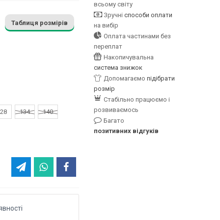
всьому світу
Зручні
способи оплати
Таблиця розмірів
на вибір
Оплата частинами без
переплат
Накопичувальна
система знижок
Допомагаємо
підібрати
розмір
Стабільно працюємо і
розвиваємось
28
134
140
Багато
позитивних відгуків
явності