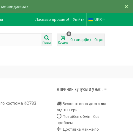
×
в месенджерах
ли
Ласкаво просимо!
Увійти
UKR
0
0
товар(ів)
-
0 грн
Кошик
Пошук
9 ПРИЧИН КУПУВАТИ У НАС:
ого костюма КС783
Безкоштовна
доставка
від 1000грн.
Потрібен
обмін
- без
проблем
Доставка майже по