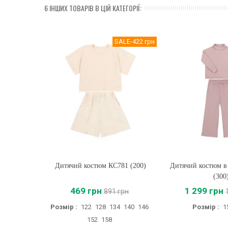
6 ІНШИХ ТОВАРІВ В ЦІЙ КАТЕГОРІЇ:
SALE
-422 грн
Дитячий костюм КС781 (200)
Купити
Дитячий костюм в
Купити
(300
469 грн
1 299 грн
891 грн
Розмір :
122
128
134
140
146
Розмір :
1
152
158