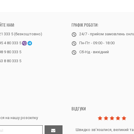
ЙТЕ НАМ:
ГРАФІК РОБОТИ:
21 333 5 (безкоштовно)
24/7 - прийом замовлень онл
95 4 80 333 5
Пн-Пт - 09:00 - 18:00
98 9 80 333 5
Сб-Нд - вихідний
63 8 80 333 5
ВІДГУКИ
ся на нашу розсилку
Дякую за все, продавець супер.
Швидко звʼязалися, великий та