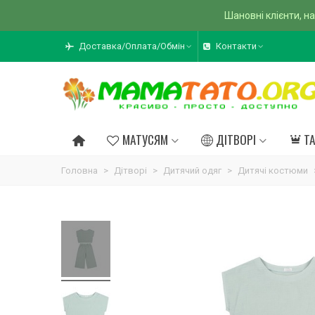
Шановні клієнти, на
Доставка/Оплата/Обмін
Контакти
МАТУСЯМ
ДІТВОРІ
Т
Головна
>
Дітворі
>
Дитячий одяг
>
Дитячі костюми