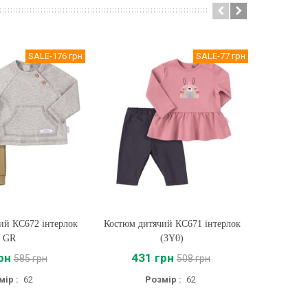
SALE
-176 грн
SALE
-77 грн
ий КС672 інтерлок
ти
Костюм дитячий КС671 інтерлок
Купити
Дитячий
GR
(3Y0)
рн
431 грн
45
585 грн
508 грн
мір :
62
Розмір :
62
Розмір :