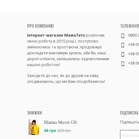
ПРО КОМПАНІЮ
ТЕЛЕФОНУ
Інтернет-магазин МамаТато
розпочав
0800 
свою роботу в 2015 році і, поступово
+38 0
змінюючись та зростаючи, продовжує
докладати максимум зусиль, аби Ви, наші
+38 0
дорогі клієнти, залишались задоволеними
+38 0
нашою роботою!
Заходьте до нас, як до друзів на каву,
сподіваємось, що ми Вам сподобаємось!
ЗНИЖКИ
ПІДПИСКА
Підпишіть
Шапка Моллі CH
66 грн
220 грн