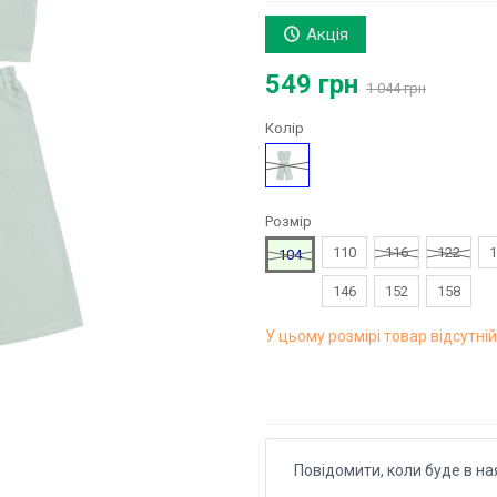
Акція
549 грн
1 044 грн
Колір
М'ятний
Розмір
110
116
122
1
104
146
152
158
У цьому розмірі товар відсутній
Повідомити, коли буде в на