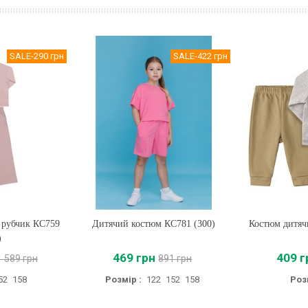
SALE
-290 грн
SALE
-422 грн
 рубчик КС759
Дитячий костюм КС781 (300)
Купити
Костюм дитяч
Купи
)
469 грн
409 г
1 589 грн
891 грн
52
158
Розмір :
122
152
158
Роз