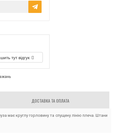
шить тут відгук
бажань
ДОСТАВКА ТА ОПЛАТА
уза має круглу горловину та спущену лінію плеча. Штани