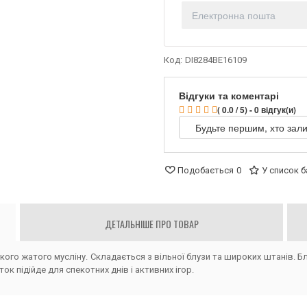
Код:
DI8284BE16109
Відгуки та коментарі
( 0.0 / 5) - 0 відгук(и)
Будьте першим, хто зали
Подобається
0
У список 
ДЕТАЛЬНІШЕ ПРО ТОВАР
кого жатого мусліну. Складається з вільної блузи та широких штанів. Бл
ток підійде для спекотних днів і активних ігор.