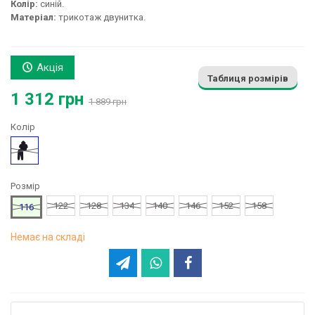
Колір:
синій.
Матеріал:
трикотаж двунитка.
Акція
Таблиця розмірів
1 312 грн
1 889 грн
Колір
Синій
Розмір
122
128
134
140
146
152
158
116
Немає на складі