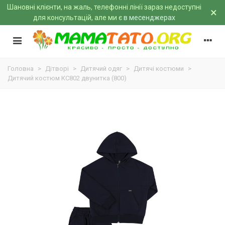
Шановні клієнти, на жаль, телефонні лінії зараз недоступні
×
для консультацій, але ми є
в месенджерах
Головна
>
Дітворі
>
Дитячий одяг
>
Дитячі костюми
>
Дитячий костюм КС802 двунитка (800)