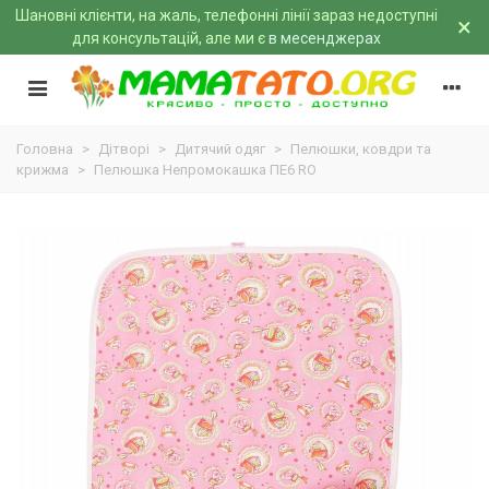
Шановні клієнти, на жаль, телефонні лінії зараз недоступні
×
для консультацій, але ми є
в месенджерах
Головна
>
Дітворі
>
Дитячий одяг
>
Пелюшки, ковдри та
крижма
>
Пелюшка Непромокашка ПЕ6 RO