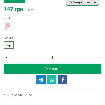
Таблиця розмірів
147 грн
306 грн
Колір
Рожевий
Розмір
б/р
-
+
Купити
Код:
DI8299BE12162