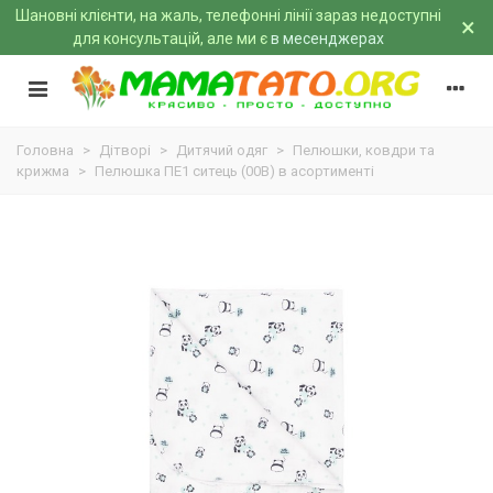
Шановні клієнти, на жаль, телефонні лінії зараз недоступні
×
для консультацій, але ми є
в месенджерах
Головна
>
Дітворі
>
Дитячий одяг
>
Пелюшки, ковдри та
крижма
>
Пелюшка ПЕ1 ситець (00B) в асортименті