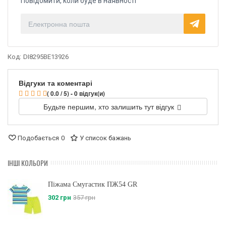
Повідомити, коли буде в наявності
Код:
DI8295BE13926
Відгуки та коментарі
( 0.0 / 5) - 0 відгук(и)
Будьте першим, хто залишить тут відгук
Подобається
0
У список бажань
ІНШІ КОЛЬОРИ
Піжама Смугастик ПЖ54 GR
302 грн
357 грн