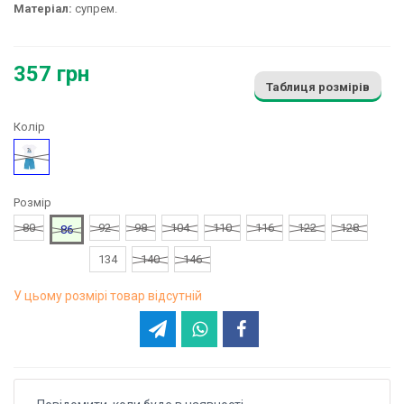
Матеріал:
супрем.
357 грн
Таблиця розмірів
Колір
Блакитний
Розмір
80
92
98
104
110
116
122
128
86
134
140
146
У цьому розмірі товар відсутній