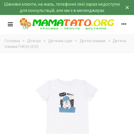
Шановні клієнти, на жаль, телефонні лінії зараз недоступні
×
для консультацій, але ми є
в месенджерах
Головна
>
Дітворі
>
Дитячий одяг
>
Дитячі піжами
>
Дитяча
піжама ПЖ54 (410)