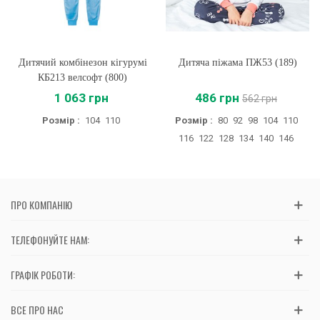
Дитячий комбінезон кігурумі
Дитяча піжама ПЖ53 (189)
КБ213 велсофт (800)
1 063 грн
486 грн
562 грн
Розмір :
104
110
Розмір :
80
92
98
104
110
116
122
128
134
140
146
ПРО КОМПАНІЮ
ТЕЛЕФОНУЙТЕ НАМ:
ГРАФІК РОБОТИ:
ВСЕ ПРО НАС