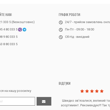
ЙТЕ НАМ:
ГРАФІК РОБОТИ:
21 333 5 (безкоштовно)
24/7 - прийом замовлень онл
95 4 80 333 5
Пн-Пт - 09:00 - 18:00
98 9 80 333 5
Сб-Нд - вихідний
63 8 80 333 5
ВІДГУКИ
ся на нашу розсилку
Дякую за все, продавець супер.
Швидко звʼязалися, великий та
асортимент. Рекомендую!!! Так т
Тетяна Ж. - Кривий ріг, Україна