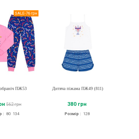
SALE
-76 грн
обраніч ПЖ53
ти
Дитяча піжама ПЖ49 (811)
Купити
Дитяча 
рн
380 грн
562 грн
 :
80
134
Розмір :
128
Ро