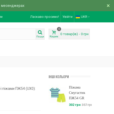
×
в месенджерах
ли
Ласкаво просимо!
Увійти
UKR
0
0
товар(ів)
-
0 грн
Кошик
Пошук
ІНШІ КОЛЬОРИ
Піжама
ї піжами ПЖ54 (UX0):
Смугастик
ПЖ54 GR
302 грн
357 грн