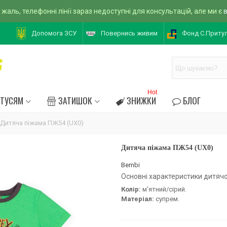
 жаль, телефонні лінії зараз недоступні для консультацій, але ми є
Допомога ЗСУ
Повернись живим
Фонд С.Приту
Hot
АТУСЯМ
ЗАТИШОК
ЗНИЖКИ
БЛОГ
Дитяча піжама ПЖ54 (UX0)
Дитяча піжама ПЖ54 (UX0)
Bembi
Основні характеристики дитячо
Колір:
м'ятний/сірий.
Матеріал:
супрем.