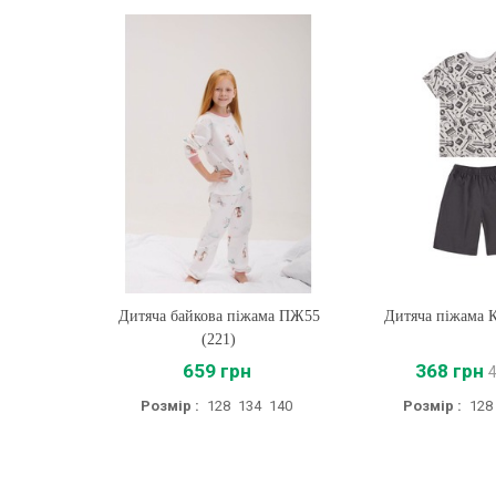
Дитяча байкова піжама ПЖ55
Купити
Дитяча піжама 
Купити
(221)
659 грн
368 грн
Розмір :
128
134
140
Розмір :
128