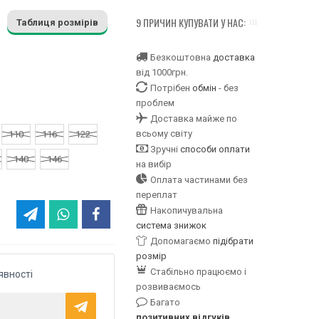
9 ПРИЧИН КУПУВАТИ У НАС:
Таблиця розмірів
Безкоштовна
доставка
від 1000грн.
Потрібен
обмін
- без
проблем
Доставка майже по
всьому світу
110
116
122
Зручні
способи оплати
140
146
на вибір
Оплата частинами без
переплат
Накопичувальна
система знижок
Допомагаємо
підібрати
розмір
Стабільно працюємо і
явності
розвиваємось
Багато
позитивних відгуків