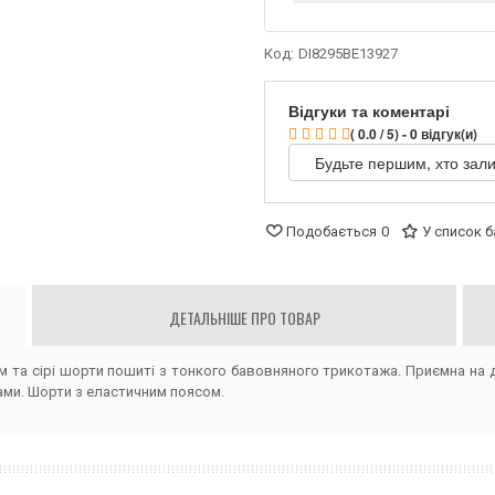
Код:
DI8295BE13927
Відгуки та коментарі
( 0.0 / 5) - 0 відгук(и)
Будьте першим, хто зали
Подобається
0
У список 
ДЕТАЛЬНІШЕ ПРО ТОВАР
ом та сірі шорти пошиті з тонкого бавовняного трикотажа. Приємна на
ами. Шорти з еластичним поясом.