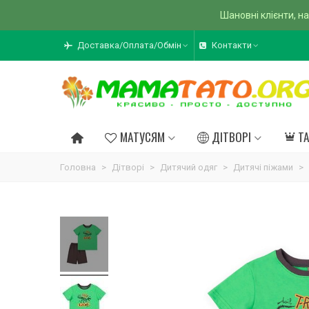
Шановні клієнти, на
Доставка/Оплата/Обмін
Контакти
МАТУСЯМ
ДІТВОРІ
Т
Головна
>
Дітворі
>
Дитячий одяг
>
Дитячі піжами
>