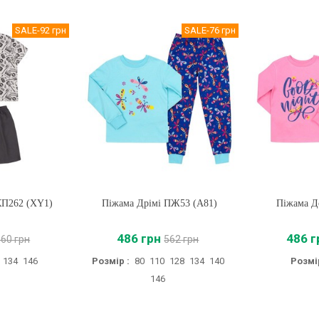
SALE
-92 грн
SALE
-76 грн
КП262 (XY1)
Піжама Дрімі ПЖ53 (A81)
Купити
Піжама Д
Купи
486 грн
486 г
460 грн
562 грн
134
146
Розмір :
80
110
128
134
140
Розмір
146