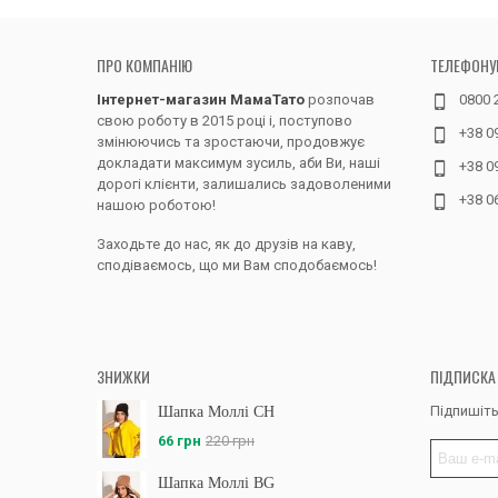
ПРО КОМПАНІЮ
ТЕЛЕФОНУ
Інтернет-магазин МамаТато
розпочав
0800 
свою роботу в 2015 році і, поступово
+38 0
змінюючись та зростаючи, продовжує
докладати максимум зусиль, аби Ви, наші
+38 0
дорогі клієнти, залишались задоволеними
+38 0
нашою роботою!
Заходьте до нас, як до друзів на каву,
сподіваємось, що ми Вам сподобаємось!
ЗНИЖКИ
ПІДПИСКА
Підпишіть
Шапка Моллі CH
66 грн
220 грн
Шапка Моллі BG