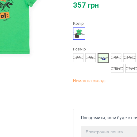
357 грн
Колір
Зелений
Розмір
80
86
98
104
92
128
134
Немає на складі
Повідомити, коли буде в на