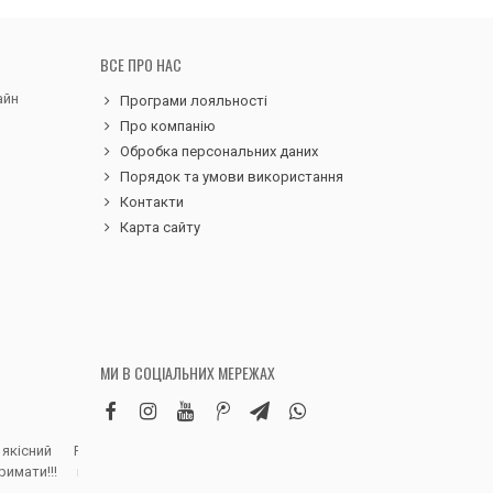
ВСЕ ПРО НАС
айн
Програми лояльності
Про компанію
Обробка персональних даних
Порядок та умови використання
Контакти
Карта сайту
МИ В СОЦІАЛЬНИХ МЕРЕЖАХ
 якісний
Робила замовлення дитячих вельветових
Чудовий сервіс, 
римати!!!
штанів. Дуже вдячна магазину, доставка
надіслали замовле
швидка, якість виробу висока, розмір