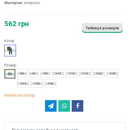
Матеріал:
інтерлок.
562 грн
Таблиця розмірів
Колір
Зелений
Розмір
86
92
98
104
110
116
122
128
80
134
140
146
Немає на складі