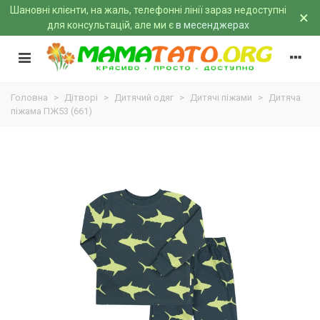
Шановні клієнти, на жаль, телефонні лінії зараз недоступні
×
для консультацій, але ми є
в месенджерах
Головна
>
Дітворі
>
Дитячий одяг
>
Дитячі піжами
>
Дитяча
піжама ПЖ53 (661)