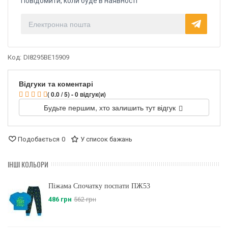
Повідомити, коли буде в наявності
Код:
DI8295BE15909
Відгуки та коментарі
( 0.0 / 5) - 0 відгук(и)
Будьте першим, хто залишить тут відгук
Подобається
0
У список бажань
ІНШІ КОЛЬОРИ
Піжама Спочатку поспати ПЖ53
486 грн
562 грн