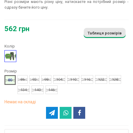
Різні розміри мають різну ціну, натискаєте на потрібний розмір -
одразу бачите його ціну.
562 грн
Таблиця розмірів
Колір
Зелений
Розмір
86
92
98
104
110
116
122
128
80
134
140
146
Немає на складі