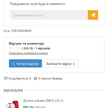
Повідомити, коли буде в наявності
Код:
DI8295BE8858
Відгуки та коментарі
( 5.0 / 5) - 1 відгук(и)
Показати подробиці оцінок
Читати відгуки
Залишити відгук
Подобається
0
У список бажань
ІНШІ КОЛЬОРИ
Дитяча піжама ПЖ53 (1L1)
486 грн
562 грн