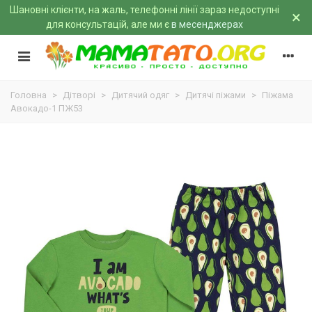
Шановні клієнти, на жаль, телефонні лінії зараз недоступні
×
для консультацій, але ми є
в месенджерах
Головна
>
Дітворі
>
Дитячий одяг
>
Дитячі піжами
>
Піжама
Авокадо-1 ПЖ53