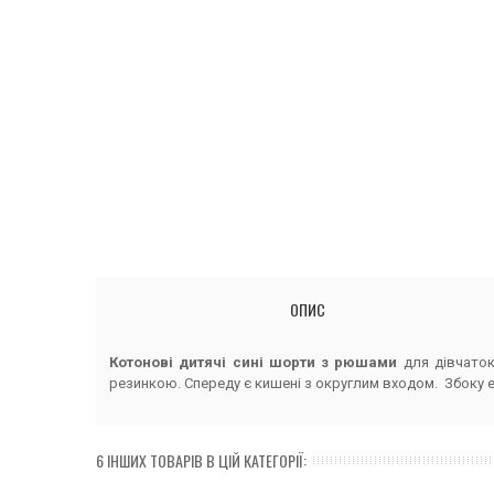
ОПИС
Котонові дитячі сині шорти з рюшами
для дівчато
резинкою. Спереду є кишені з округлим входом. Збоку ем
6 ІНШИХ ТОВАРІВ В ЦІЙ КАТЕГОРІЇ: