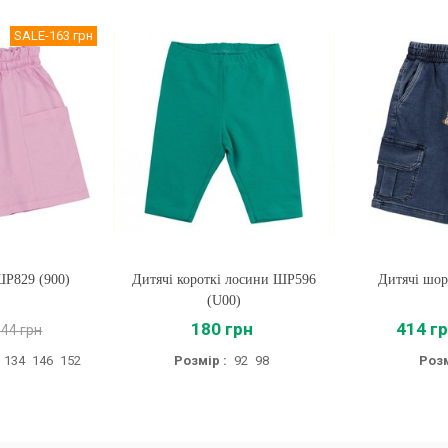
SALE
-163 грн
ШР829 (900)
Дитячі короткі лосини ШР596
Купити
Дитячі шор
Купи
(U00)
180 грн
414 г
444 грн
134
146
152
Розмір :
92
98
Розм