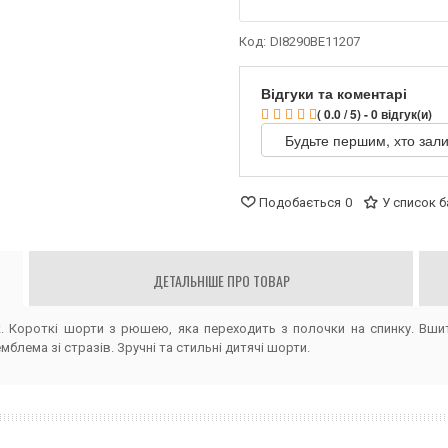
Код:
DI8290BE11207
Відгуки та коментарі
( 0.0 / 5) - 0 відгук(и)
Будьте першим, хто зали
Подобається
0
У список 
ДЕТАЛЬНІШЕ ПРО ТОВАР
к. Короткі шорти з рюшею, яка переходить з полочки на спинку. В
блема зі стразів. Зручні та стильні дитячі шорти.