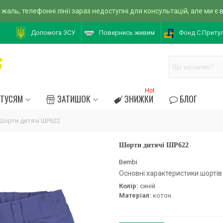
 жаль, телефонні лінії зараз недоступні для консультацій, але ми є
Допомога ЗСУ
Повернись живим
Фонд С.Приту
Hot
АТУСЯМ
ЗАТИШОК
ЗНИЖКИ
БЛОГ
Шорти дитячі ШР622
Шорти дитячі ШР622
Bembi
Основні характеристики шортів
Колір:
синій.
Матеріал:
котон.