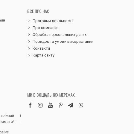
ВСЕ ПРО НАС
айн
Програми лояльності
Про компанію
Обробка персональних даних
Порядок та умови використання
Контакти
Карта сайту
МИ В СОЦІАЛЬНИХ МЕРЕЖАХ
 якісний
Робила замовлення дитячих вельветових
Чудовий сервіс, 
римати!!!
штанів. Дуже вдячна магазину, доставка
надіслали замовле
швидка, якість виробу висока, розмір
раїна
відповідно до наданої магазином сітки.