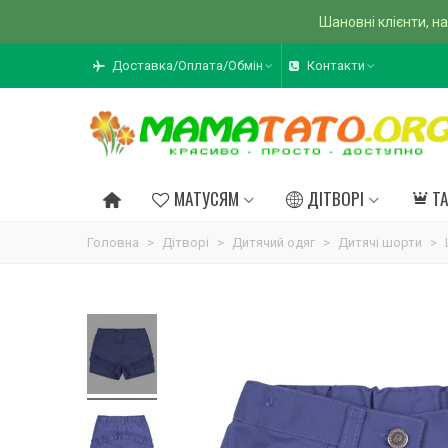
Шановні клієнти, на
Доставка/Оплата/Обмін
Контакти
МАТУСЯМ
ДІТВОРІ
Т
Головна
>
Дітворі
>
Дитячий одяг
>
Дитячі шорти
>