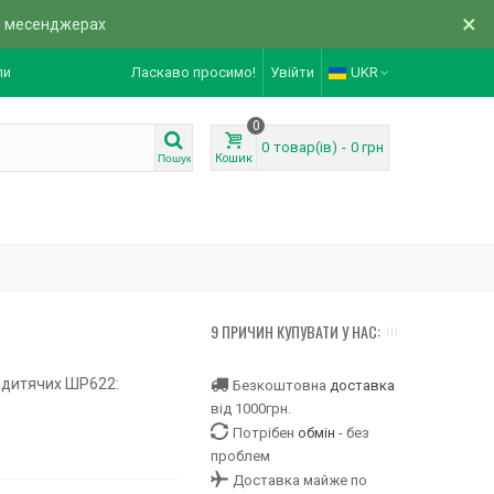
×
в месенджерах
ли
Ласкаво просимо!
Увійти
UKR
0
0
товар(ів)
-
0 грн
Кошик
Пошук
9 ПРИЧИН КУПУВАТИ У НАС:
 дитячих ШР622:
Безкоштовна
доставка
від 1000грн.
Потрібен
обмін
- без
проблем
Доставка майже по