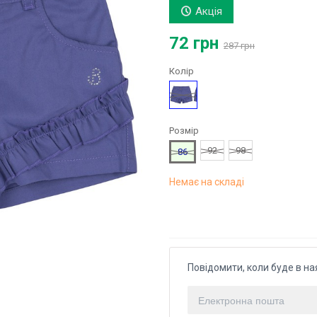
Акція
72 грн
287 грн
Колір
Синій
Розмір
92
98
86
Немає на складі
Повідомити, коли буде в на