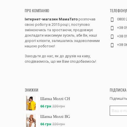
ПРО КОМПАНІЮ
ТЕЛЕФОНУ
Інтернет-магазин МамаТато
розпочав
0800 
свою роботу в 2015 році і, поступово
+38 0
змінюючись та зростаючи, продовжує
докладати максимум зусиль, аби Ви, наші
+38 0
дорогі клієнти, залишались задоволеними
+38 0
нашою роботою!
Заходьте до нас, як до друзів на каву,
сподіваємось, що ми Вам сподобаємось!
ЗНИЖКИ
ПІДПИСКА
Підпишіть
Шапка Моллі CH
66 грн
220 грн
Шапка Моллі BG
66 грн
220 грн