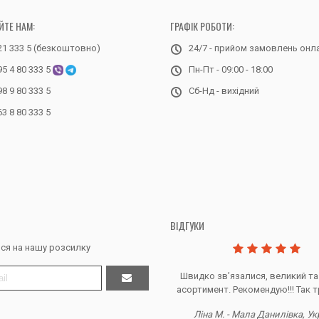
ЙТЕ НАМ:
ГРАФІК РОБОТИ:
21 333 5 (безкоштовно)
24/7 - прийом замовлень онл
95 4 80 333 5
Пн-Пт - 09:00 - 18:00
98 9 80 333 5
Сб-Нд - вихідний
63 8 80 333 5
ВІДГУКИ
ся на нашу розсилку
Дякую за все, продавець супер.
Швидко звʼязалися, великий та
асортимент. Рекомендую!!! Так т
Тетяна Ж. - Кривий ріг, Україна
Ліна М. - Мала Данилівка, Ук