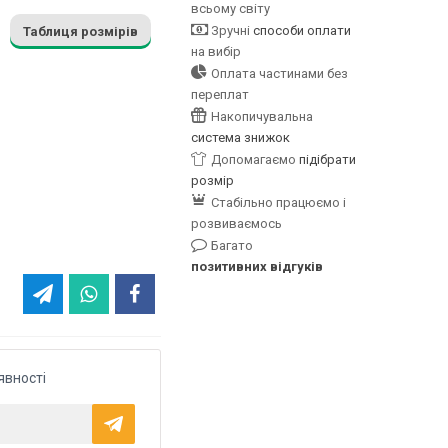
всьому світу
Зручні
способи оплати
Таблиця розмірів
на вибір
Оплата частинами без
переплат
Накопичувальна
система знижок
Допомагаємо
підібрати
розмір
Стабільно працюємо і
розвиваємось
Багато
позитивних відгуків
явності