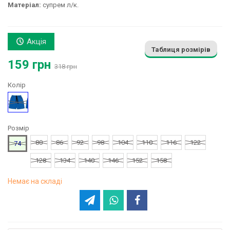
Матеріал:
супрем л/к.
Акція
Таблиця розмірів
159 грн
318 грн
Колір
Синій
Розмір
80
86
92
98
104
110
116
122
74
128
134
140
146
152
158
Немає на складі