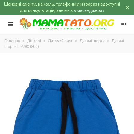
Шановні клієнти, на жаль, телефонні лінії зараз недоступні
×
для консультацій, але ми є
в месенджерах
Головна
>
Дітворі
>
Дитячий одяг
>
Дитячі шорти
>
Дитячі
шорти ШР783 (800)