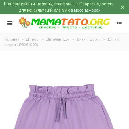
Шановні клієнти, на жаль, телефонні лінії зараз недоступні
×
для консультацій, але ми є
в месенджерах
Головна
>
Дітворі
>
Дитячий одяг
>
Дитячі шорти
>
Дитячі
шорти ШР826 (Q00)