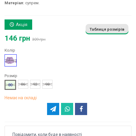
Матеріал:
супрем.
Акція
Таблиця розмірів
146 грн
309 грн
Колір
Фіолетовий
Розмір
86
92
98
80
Немає на складі
Повідомити, коли буде в наявності