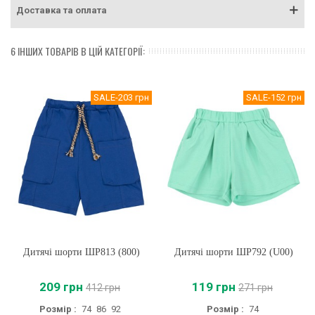
Доставка та оплата
6 ІНШИХ ТОВАРІВ В ЦІЙ КАТЕГОРІЇ:
SALE
-203 грн
SALE
-152 грн
Дитячі шорти ШР813 (800)
Дитячі шорти ШР792 (U00)
209 грн
119 грн
412 грн
271 грн
Розмір :
74
86
92
Розмір :
74