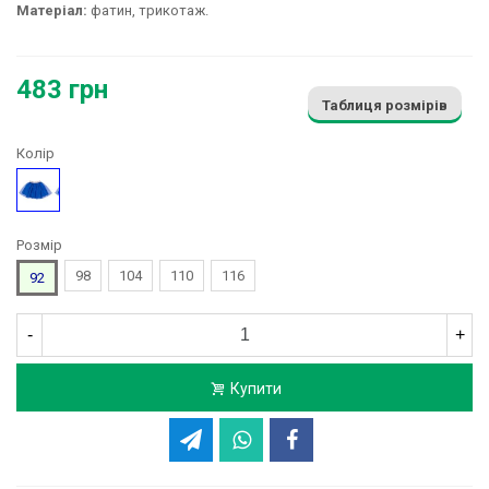
Матеріал:
фатин, трикотаж.
483 грн
Таблиця розмірів
Колір
Синій
Розмір
98
104
110
116
92
-
+
Купити