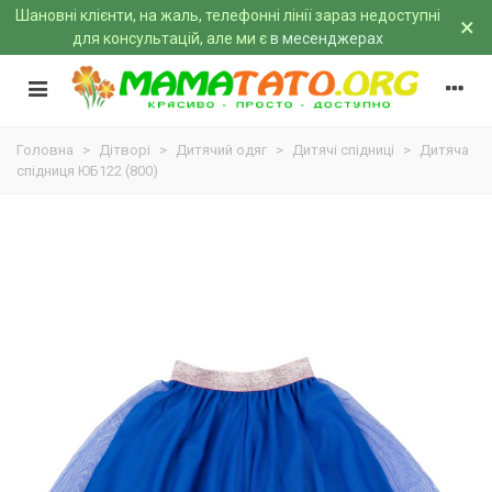
Шановні клієнти, на жаль, телефонні лінії зараз недоступні
×
для консультацій, але ми є
в месенджерах
Головна
>
Дітворі
>
Дитячий одяг
>
Дитячі спідниці
>
Дитяча
спідниця ЮБ122 (800)