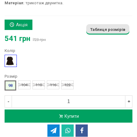
Матеріал:
трикотаж двунитка.
Акція
Таблиця розмірів
541 грн
723 грн
Колір
Малюнок
Розмір
104
110
116
122
98
-
+
Купити