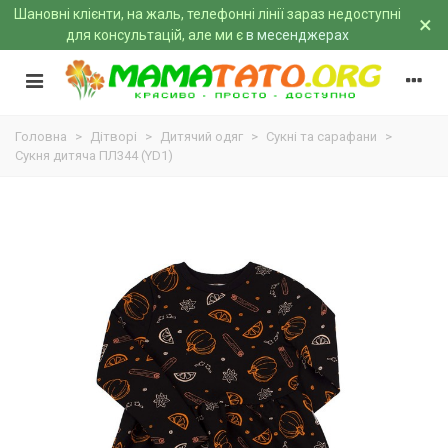
Шановні клієнти, на жаль, телефонні лінії зараз недоступні
×
для консультацій, але ми є
в месенджерах
Головна
>
Дітворі
>
Дитячий одяг
>
Сукні та сарафани
>
Сукня дитяча ПЛ344 (YD1)