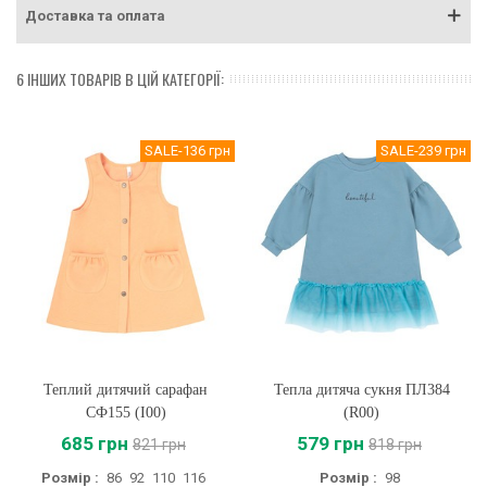
Доставка та оплата
6 ІНШИХ ТОВАРІВ В ЦІЙ КАТЕГОРІЇ:
SALE
-136 грн
SALE
-239 грн
Теплий дитячий сарафан
Тепла дитяча сукня ПЛ384
СФ155 (I00)
(R00)
685 грн
579 грн
821 грн
818 грн
Розмір :
86
92
110
116
Розмір :
98