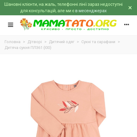
Шановні клієнти, на жаль, телефонні лінії зараз недоступні
×
для консультацій, але ми є
в месенджерах
Головна
>
Дітворі
>
Дитячий одяг
>
Сукні та сарафани
>
Дитяча сукня ПЛ361 (I00)