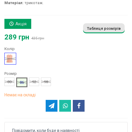
Матеріал:
трикотаж.
Акція
Таблиця розмірів
289 грн
435 грн
Колір
Персиковий
Розмір
80
92
98
86
Немає на складі
Повідомити, коли буде в наявності