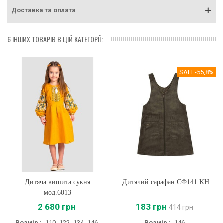
Доставка та оплата
6 ІНШИХ ТОВАРІВ В ЦІЙ КАТЕГОРІЇ:
SALE
-55,8%
Дитяча вишита сукня
Дитячий сарафан СФ141 KH
мод.6013
2 680 грн
183 грн
414 грн
Розмір :
110
122
134
146
Розмір :
146