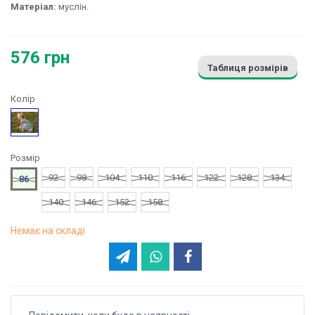
Матеріал:
муслін.
576 грн
Таблиця розмірів
Колір
М'ятний
Розмір
92
98
104
110
116
122
128
134
86
140
146
152
158
Немає на складі