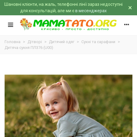
Шановні клієнти, на жаль, телефонні лінії зараз недоступні
×
для консультацій, але ми є
в месенджерах
Головна
>
Дітворі
>
Дитячий одяг
>
Сукні та сарафани
>
Дитяча сукня ПЛ376 (U00)