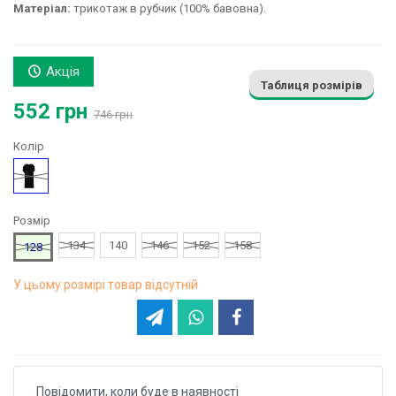
Матеріал:
трикотаж в рубчик (100% бавовна).
Акція
Таблиця розмірів
552 грн
746 грн
Колір
Чорний
Розмір
134
140
146
152
158
128
У цьому розмірі товар відсутній
Повідомити, коли буде в наявності