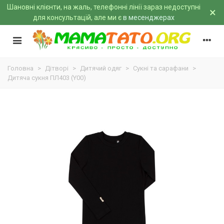
Шановні клієнти, на жаль, телефонні лінії зараз недоступні
×
для консультацій, але ми є
в месенджерах
Головна
>
Дітворі
>
Дитячий одяг
>
Сукні та сарафани
>
Дитяча сукня ПЛ403 (Y00)