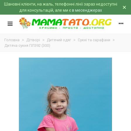
Шановні клієнти, на жаль, телефонні лінії зараз недоступні
×
для консультацій, але ми є
в месенджерах
Головна
>
Дітворі
>
Дитячий одяг
>
Сукні та сарафани
>
Дитяча сукня ПЛ392 (300)