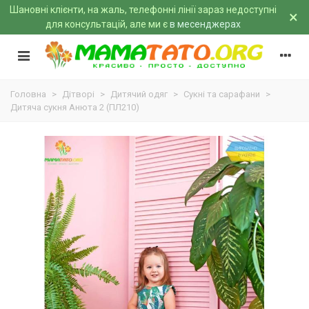
Шановні клієнти, на жаль, телефонні лінії зараз недоступні
×
для консультацій, але ми є
в месенджерах
Головна
>
Дітворі
>
Дитячий одяг
>
Сукні та сарафани
>
Дитяча сукня Анюта 2 (ПЛ210)