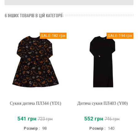
6 ІНШИХ ТОВАРІВ В ЦІЙ КАТЕГОРІЇ:
SALE
-182 грн
SALE
-194 грн
Сукня дитяча ПЛ344 (YD1)
Дитяча сукня ПЛ403 (Y00)
541 грн
552 грн
723 грн
746 грн
Розмір :
98
Розмір :
140