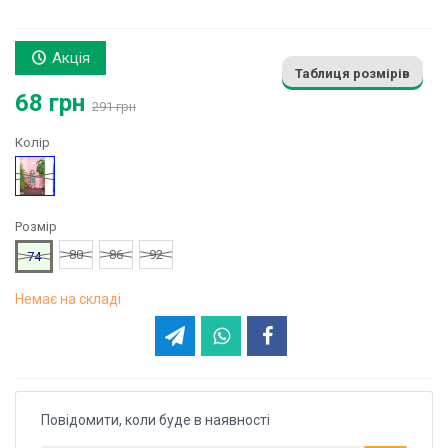
Акція
Таблиця розмірів
68 грн
291 грн
Колір
Синій
Розмір
80
86
92
74
Немає на складі
Повідомити, коли буде в наявності