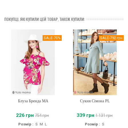
ПОКУПЦІ, ЯКІ КУПИЛИ ЦЕЙ ТОВАР, ТАКОЖ КУПИЛИ:
SALE
-70%
SALE
-792 грн
Блуза Бренда MA
Сукня Сімона PL
226 грн
339 грн
754 грн
1 131 грн
Розмір :
S
M
L
Розмір :
S