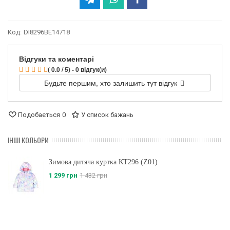
Код:
DI8296BE14718
Відгуки та коментарі
( 0.0 / 5) - 0 відгук(и)
Будьте першим, хто залишить тут відгук
Подобається
0
У список бажань
ІНШІ КОЛЬОРИ
Зимова дитяча куртка КТ296 (Z01)
1 299 грн
1 432 грн