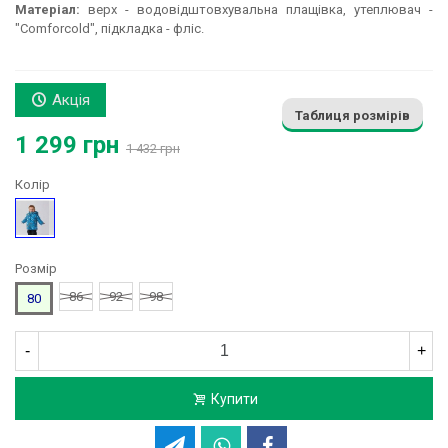
Матеріал:
верх - водовідштовхувальна плащівка, утеплювач -
"Comforcold", підкладка - фліс.
Акція
Таблиця розмірів
1 299 грн
1 432 грн
Колір
Бірюзовий
Розмір
86
92
98
80
-
+
Купити