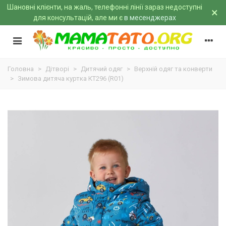
Шановні клієнти, на жаль, телефонні лінії зараз недоступні
×
для консультацій, але ми є
в месенджерах
Головна
>
Дітворі
>
Дитячий одяг
>
Верхній одяг та конверти
>
Зимова дитяча куртка КТ296 (R01)