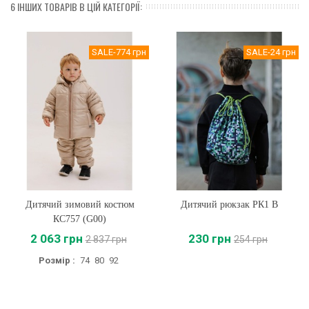
6 ІНШИХ ТОВАРІВ В ЦІЙ КАТЕГОРІЇ:
SALE
-774 грн
SALE
-24 грн
Дитячий зимовий костюм
Дитячий рюкзак РК1 B
КС757 (G00)
2 063 грн
230 грн
2 837 грн
254 грн
Розмір :
74
80
92