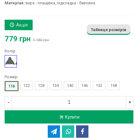
Матеріал:
верх - плащівка, підкладка - бавовна.
Акція
Таблиця розмірів
779 грн
1 183 грн
Колір
Сірий
Розмір
122
128
134
140
146
152
158
116
-
+
Купити