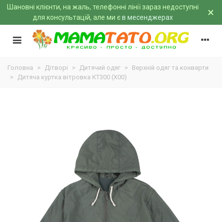
Шановні клієнти, на жаль, телефонні лінії зараз недоступні
×
для консультацій, але ми є
в месенджерах
Головна
>
Дітворі
>
Дитячий одяг
>
Верхній одяг та конверти
>
Дитяча куртка вітровка КТ300 (X00)