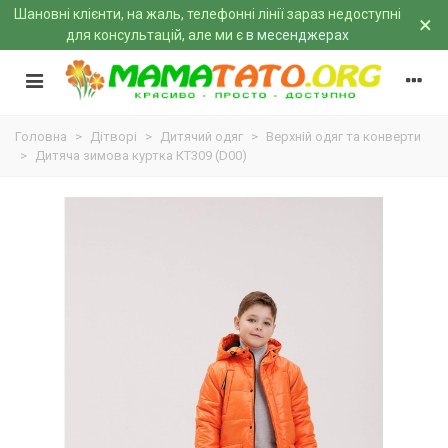
Шановні клієнти, на жаль, телефонні лінії зараз недоступні
×
для консультацій, але ми є
в месенджерах
Головна
>
Дітворі
>
Дитячий одяг
>
Верхній одяг та конверти
>
Дитяча зимова куртка КТ309 (D00)