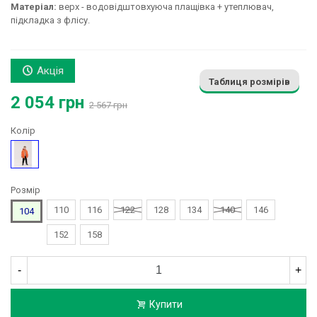
Матеріал:
верх - водовідштовхуюча плащівка + утеплювач,
підкладка з флісу.
Акція
Таблиця розмірів
2 054 грн
2 567 грн
Колір
Помаранчевий
Розмір
110
116
122
128
134
140
146
104
152
158
-
+
Купити