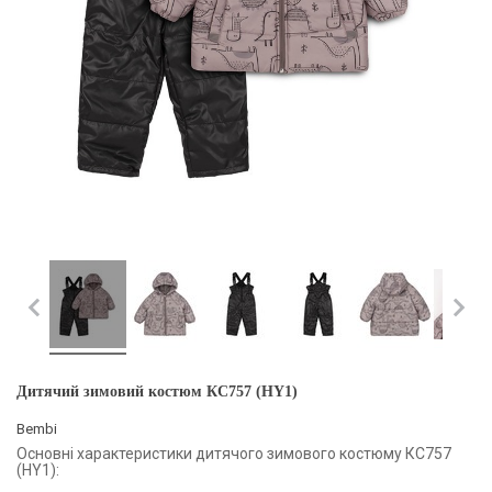
Дитячий зимовий костюм КС757 (HY1)
Bembi
Основні характеристики дитячого зимового костюму КС757
(HY1):