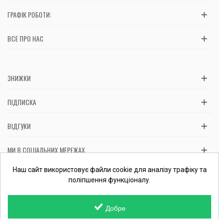
ГРАФІК РОБОТИ:
ВСЕ ПРО НАС
ЗНИЖКИ
ПІДПИСКА
ВІДГУКИ
МИ В СОЦІАЛЬНИХ МЕРЕЖАХ
Вас обслуговує: ФОП Косташ С.І., номер запису в ЄДР 2 673 000
Наш сайт використовує файли cookie для аналізу трафіку та
0000 057597 від 06.01.2017.
Перевірити ФОП
поліпшення функціоналу.
Добре