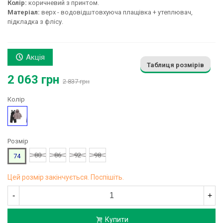
Колір:
коричневий з принтом.
Матеріал:
верх - водовідштовхуюча плащівка + утеплювач,
підкладка з флісу.
Акція
Таблиця розмірів
2 063 грн
2 837 грн
Колір
Малюнок
Розмір
80
86
92
98
74
Цей розмір закінчується. Поспішіть.
-
+
Купити