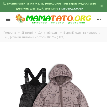
Шановні клієнти, на жаль, телефонні лінії зараз недоступні
×
для консультацій, але ми є
в месенджерах
Головна
>
Дітворі
>
Дитячий одяг
>
Верхній одяг та конверти
>
Дитячий зимовий костюм КС757 (HY1)