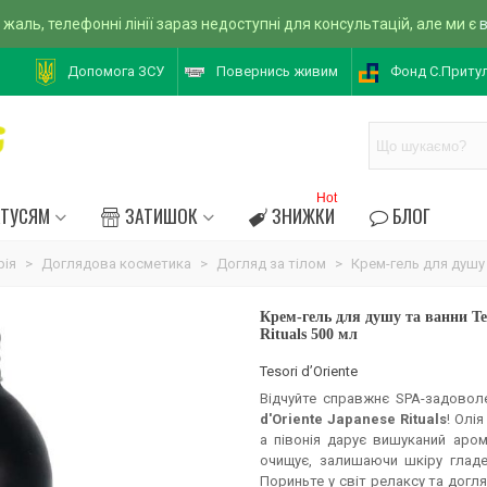
 жаль, телефонні лінії зараз недоступні для консультацій, але ми є
Допомога ЗСУ
Повернись живим
Фонд С.Приту
Hot
АТУСЯМ
ЗАТИШОК
ЗНИЖКИ
БЛОГ
рія
>
Доглядова косметика
>
Догляд за тілом
>
Крем-гель для душу т
Крем-гель для душу та ванни Tes
Rituals 500 мл
Tesori d’Oriente
Відчуйте справжнє SPA-задовол
d'Oriente Japanese Rituals
! Олі
а півонія дарує вишуканий аром
очищує, залишаючи шкіру глад
Пориньте у світ релаксу та догл