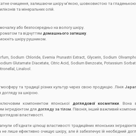
ікатне очищення, залишаючи шкіру м'якою, шовковистою та гладенькою
иліконів та мінеральних олій.
 мочалку або безпосередньо на вологу шкіру.
ароматом та відчуттям
домашнього затишку
.
мокніть шкіру рушником.
um, Sodium Chloride, Evernia Prunastri Extract, Glycerin, Sodium Olivampho
sodium Glutamate Diacetate, Citric Acid, Sodium Benzoate, Potassium Sorbate,
ronellal, Linalool.
мосферу та традиції різних культур через свою продукцію. Лінія
Japan
я догляду за шкірою.
 є ключовим компонентом японської
доглядової косметики
. Вона 
им інгредієнтом для
догляду за тілом
. Півонія, інший важливий компонен
 доглядові властивості.
гнули об'єднати цілющі властивості традиційних японських інгредієнт
а не лише ефективно очищує шкіру, але й забезпечує їй необхідний до