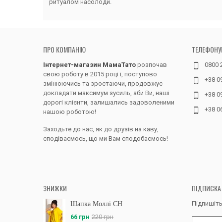
ритуалом насолоди.
ПРО КОМПАНІЮ
ТЕЛЕФОНУ
Інтернет-магазин МамаТато
розпочав
0800 
свою роботу в 2015 році і, поступово
+38 0
змінюючись та зростаючи, продовжує
докладати максимум зусиль, аби Ви, наші
+38 0
дорогі клієнти, залишались задоволеними
+38 0
нашою роботою!
Заходьте до нас, як до друзів на каву,
сподіваємось, що ми Вам сподобаємось!
ЗНИЖКИ
ПІДПИСКА
Підпишіть
Шапка Моллі CH
66 грн
220 грн