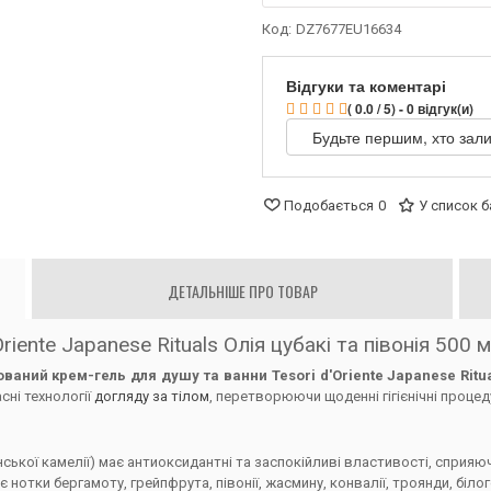
Код:
DZ7677EU16634
Відгуки та коментарі
( 0.0 / 5) - 0 відгук(и)
Будьте першим, хто зали
Подобається
0
У список 
ДЕТАЛЬНІШЕ ПРО ТОВАР
iente Japanese Rituals Олія цубакі та півонія 500 
ваний крем-гель для душу та ванни Tesori d'Oriente Japanese Ritu
сні технології
догляду за тілом
, перетворюючи щоденні гігієнічні проце
онської камелії) має антиоксидантні та заспокійливі властивості, спр
тки бергамоту, грейпфрута, півонії, жасмину, конвалії, троянди, білого