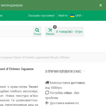
×
в месенджерах
ли
Ласкаво просимо!
Увійти
UKR
0
0
товар(ів)
-
0 грн
Кошик
Пошук
а ванни Tesori d'Oriente Japanese Rituals 500 мл
ori d'Oriente Japanese
9 ПРИЧИН КУПУВАТИ У НАС:
Безкоштовна
доставка
ення з крем-гелем
Tesori
від 1000грн.
я цубакі глибоко зволожує,
Потрібен
обмін
- без
ат. Ніжна текстура м'яко
проблем
енькою та шовковистою.
Доставка майже по
яду, перетворивши душ на