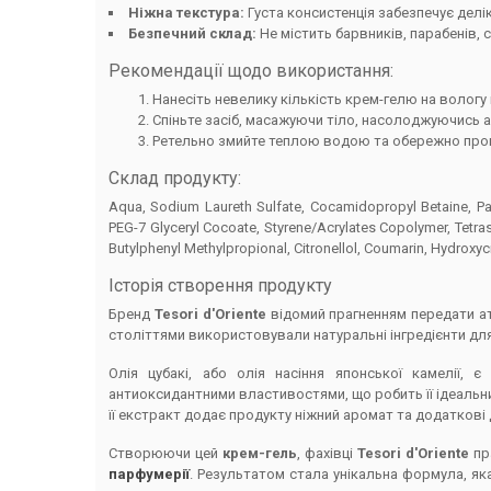
Ніжна текстура:
Густа консистенція забезпечує дел
Безпечний склад:
Не містить барвників, парабенів, с
Рекомендації щодо використання:
Нанесіть невелику кількість крем-гелю на вологу
Спіньте засіб, масажуючи тіло, насолоджуючись 
Ретельно змийте теплою водою та обережно про
Склад продукту:
Aqua, Sodium Laureth Sulfate, Cocamidopropyl Betaine, Parf
PEG-7 Glyceryl Cocoate, Styrene/Acrylates Copolymer, Tetra
Butylphenyl Methylpropional, Citronellol, Coumarin, Hydroxycit
Історія створення продукту
Бренд
Tesori d'Oriente
відомий прагненням передати ат
століттями використовували натуральні інгредієнти дл
Олія цубакі, або олія насіння японської камелії,
антиоксидантними властивостями, що робить її ідеальн
її екстракт додає продукту ніжний аромат та додаткові
Створюючи цей
крем-гель
, фахівці
Tesori d'Oriente
пра
парфумерії
. Результатом стала унікальна формула, як