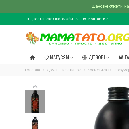
Шановні клієнти, на
Доставка/Оплата/Обмін
Контакти
МАТУСЯМ
ДІТВОРІ
Т
Головна
>
Домашній затишок
>
Косметика та парфуме