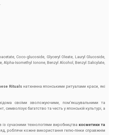
.
acetate, Coco-glucoside, Glyceryl Oleate, Lauryl Glucoside,
 Alpha-Isomethyl Ionone, Benzyl Alcohol, Benzyl Salicylate,
ese Rituals
натхненна японськими ритуалами краси, які
відома своїми зволожуючими, пом'якшувальними та
т, символізує багатство та честь у японській культурі, а
ів із сучасними технологіями виробництва
косметики та
гляд, роблячи кожне використання гелю-пінки справжнім