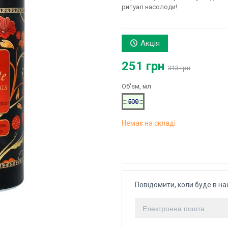
ритуал насолоди!
Акція
251 грн
313 грн
Об'єм, мл
500
Немає на складі
Повідомити, коли буде в на