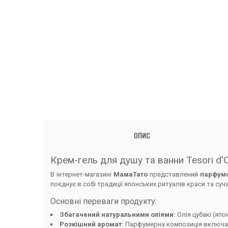
ОПИС
Крем-гель для душу та ванни Tesori d'Or
В інтернет-магазині
МамаТато
представлений
парфумо
поєднує в собі традиції японських ритуалів краси та суча
Основні переваги продукту:
Збагачений натуральними оліями:
Олія цубакі (яп
Розкішний аромат:
Парфумерна композиція включає но