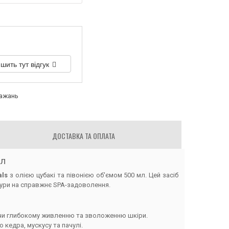
шить тут відгук
бажань
ДОСТАВКА ТА ОПЛАТА
мл
als
з олією цубакі та півонією об'ємом 500 мл. Цей засіб
дури на справжнє SPA-задоволення.
ияючи глибокому живленню та зволоженню шкіри.
 кедра, мускусу та пачулі.