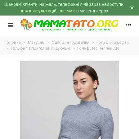
Шановні клієнти, на жаль, телефонні лінії зараз недоступні
×
для консультацій, але ми є
в месенджерах
Головна
>
Матусям
>
Одяг для годування
>
Гольфи та кофти
>
Гольфи та лонгсліви годуючим
>
Гольф Лесі Теплий AN