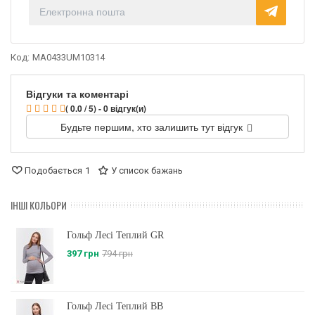
Код:
MA0433UM10314
Відгуки та коментарі
( 0.0 / 5) - 0 відгук(и)
Будьте першим, хто залишить тут відгук
Подобається
1
У список бажань
ІНШІ КОЛЬОРИ
Гольф Лесі Теплий GR
397 грн
794 грн
Гольф Лесі Теплий BB