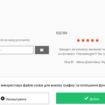
ВІДГУКИ
ся на нашу розсилку
Дякую за все, продавець супер.
Швидко звʼязалися, великий та
асортимент. Рекомендую!!! Так т
Тетяна Ж. - Кривий ріг, Україна
Ліна М. - Мала Данилівка, Ук
 використовує файли cookie для аналізу трафіку та поліпшення фун
П Косташ С.І., номер запису в ЄДР 2 673 000 0000 057597 від 06.01.2
Добре
Налаштувати