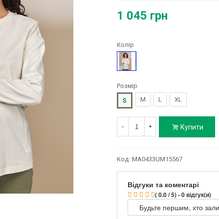
1 045 грн
Колір
Молочний
Розмір
M
L
XL
S
Купити
-
+
Код:
MA0433UM15567
Відгуки та коментарі
( 0.0 / 5) - 0 відгук(и)
Будьте першим, хто зали