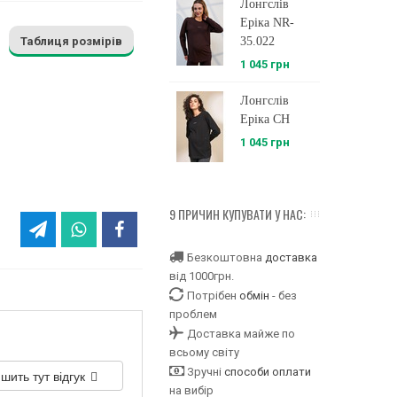
Лонгслів
Еріка NR-
Таблиця розмірів
35.022
1 045 грн
Лонгслів
Еріка CH
1 045 грн
9 ПРИЧИН КУПУВАТИ У НАС:
Безкоштовна
доставка
від 1000грн.
Потрібен
обмін
- без
проблем
Доставка майже по
всьому світу
Зручні
способи оплати
шить тут відгук
на вибір