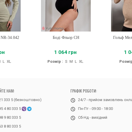
 NR-34.042
Боді Фльор CH
Купити
Гольф Мел
Купи
рн
1 064 грн
1 0
M
L
XL
Розмір :
S
M
L
XL
Розмір
ЙТЕ НАМ:
ГРАФІК РОБОТИ:
21 333 5 (безкоштовно)
24/7 - прийом замовлень онл
95 4 80 333 5
Пн-Пт - 09:00 - 18:00
98 9 80 333 5
Сб-Нд - вихідний
63 8 80 333 5