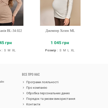
анія BL-34.022
ти
Джемпер Хелен ML
Купити
Го
45 грн
1 045 грн
 :
S
M
XL
Розмір :
S
M
L
XL
Р
ВСЕ ПРО НАС
айн
Програми лояльності
Про компанію
Обробка персональних даних
Порядок та умови використання
Контакти