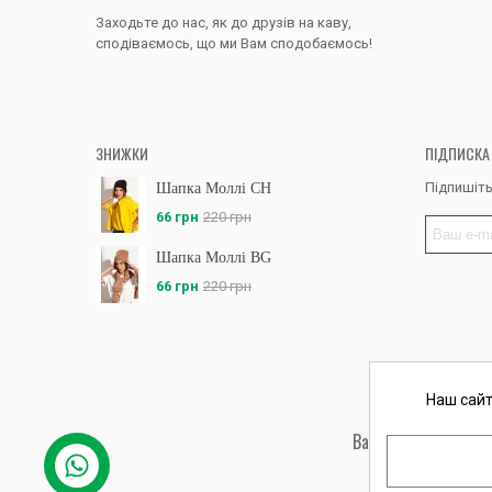
Заходьте до нас, як до друзів на каву,
сподіваємось, що ми Вам сподобаємось!
ЗНИЖКИ
ПІДПИСКА
Підпишіть
Шапка Моллі CH
66 грн
220 грн
Шапка Моллі BG
66 грн
220 грн
Наш сайт
Вас обслуговує: ФО