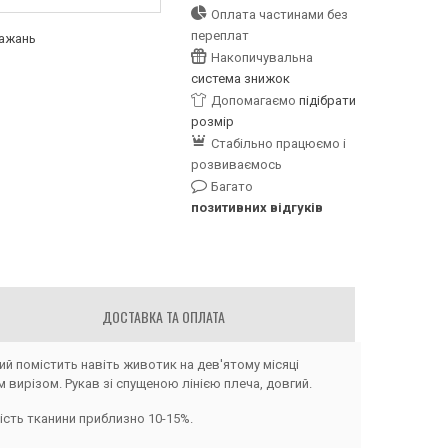
Оплата частинами без
переплат
бажань
Накопичувальна
система знижок
Допомагаємо
підібрати
розмір
Стабільно працюємо і
розвиваємось
Багато
позитивних відгуків
ДОСТАВКА ТА ОПЛАТА
ий помістить навіть животик на дев'ятому місяці
 вирізом. Рукав зі спущеною лінією плеча, довгий.
ість тканини приблизно 10-15%.