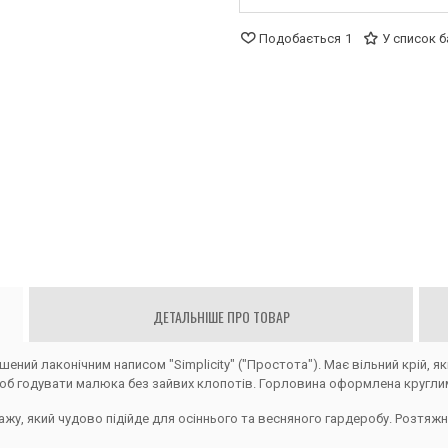
Подобається
1
У список 
ДЕТАЛЬНІШЕ ПРО ТОВАР
ений лаконічним написом "Simplicity" ("Простота"). Має вільний крій, як
 щоб годувати малюка без зайвих клопотів. Горловина оформлена круглим
жу, який чудово підійде для осіннього та весняного гардеробу. Розтяжн