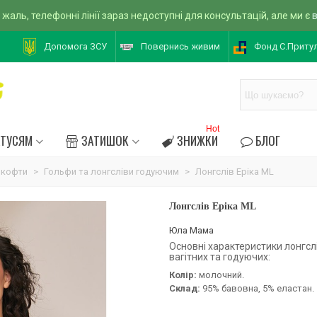
 жаль, телефонні лінії зараз недоступні для консультацій, але ми є
Допомога ЗСУ
Повернись живим
Фонд С.Приту
Hot
АТУСЯМ
ЗАТИШОК
ЗНИЖКИ
БЛОГ
 кофти
>
Гольфи та лонгсліви годуючим
>
Лонгслів Еріка ML
Лонгслів Еріка ML
Юла Мама
Основні характеристики лонгсл
вагітних та годуючих:
Колір:
молочний.
Склад:
95% бавовна, 5% еластан.