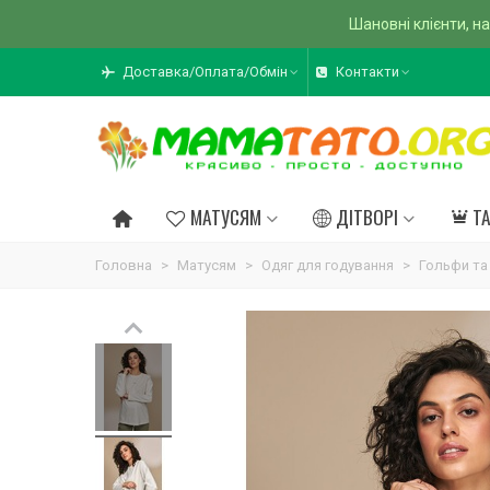
Шановні клієнти, на
Доставка/Оплата/Обмін
Контакти
МАТУСЯМ
ДІТВОРІ
Т
Головна
>
Матусям
>
Одяг для годування
>
Гольфи та