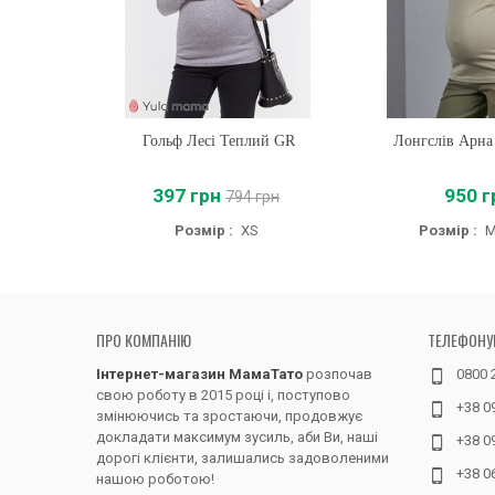
Гольф Лесі Теплий GR
Купити
Лонгслів Арна
Купити
397 грн
950 г
794 грн
Розмір :
XS
Розмір :
ПРО КОМПАНІЮ
ТЕЛЕФОНУ
Інтернет-магазин МамаТато
розпочав
0800 
свою роботу в 2015 році і, поступово
+38 0
змінюючись та зростаючи, продовжує
докладати максимум зусиль, аби Ви, наші
+38 0
дорогі клієнти, залишались задоволеними
+38 0
нашою роботою!