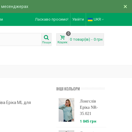
×
в месенджерах
ли
Ласкаво просимо!
Увійти
UKR
0
0
товар(ів)
-
0 грн
Кошик
Пошук
ІНШІ КОЛЬОРИ
Лонгслів
іва Еріка ML для
Еріка NR-
35.021
1 045 грн