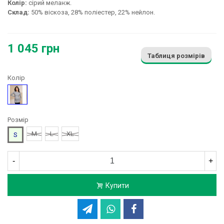
Колір:
сірий меланж.
Склад:
50% віскоза, 28% поліестер, 22% нейлон.
1 045 грн
Таблиця розмірів
Колір
Сірий
Розмір
M
L
XL
S
-
+
Купити