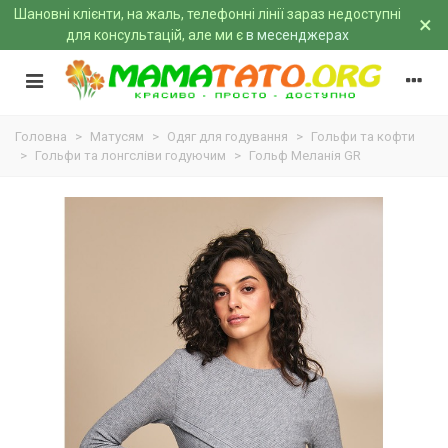
Шановні клієнти, на жаль, телефонні лінії зараз недоступні
×
для консультацій, але ми є
в месенджерах
Головна
>
Матусям
>
Одяг для годування
>
Гольфи та кофти
>
Гольфи та лонгсліви годуючим
>
Гольф Меланія GR