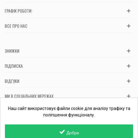
ГРАФІК РОБОТИ:
ВСЕ ПРО НАС
ЗНИЖКИ
ПІДПИСКА
ВІДГУКИ
МИ В СОЦІАЛЬНИХ МЕРЕЖАХ
Вас обслуговує: ФОП Косташ С.І., номер запису в ЄДР 2 673 000
Наш сайт використовує файли cookie для аналізу трафіку та
0000 057597 від 06.01.2017.
Перевірити ФОП
поліпшення функціоналу.
Добре