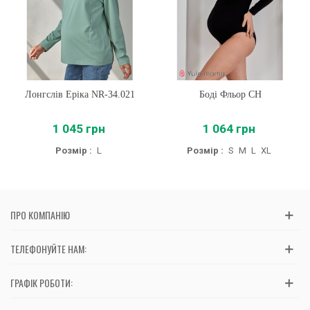
Лонгслів Еріка NR-34.021
Боді Фльор CH
1 045 грн
1 064 грн
Розмір :
L
Розмір :
S
M
L
XL
ПРО КОМПАНІЮ
ТЕЛЕФОНУЙТЕ НАМ:
ГРАФІК РОБОТИ: