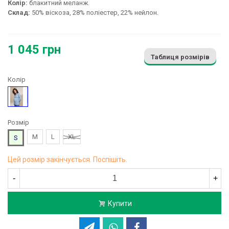
Колір:
блакитний меланж.
Склад:
50% віскоза, 28% поліестер, 22% нейлон.
1 045 грн
Таблиця розмірів
Колір
Блакитний
Розмір
M
L
XL
S
Цей розмір закінчується. Поспішіть.
-
+
Купити