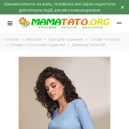
Шановні клієнти, на жаль, телефонні лінії зараз недоступні
×
для консультацій, але ми є
в месенджерах
Головна
>
Матусям
>
Одяг для годування
>
Гольфи та кофти
>
Гольфи та лонгсліви годуючим
>
Джемпер Хелен BB