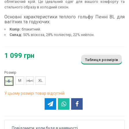
облягаючий крій. Це ідеальний одяг для вашого комфорту та
стильного образу в холодний сезон.
Основні характеристики теплого гольфу Пенні BL для
вагітних та годуючих:
Колір:
блакитний.
Склад:
50% віскоза, 28% поліестер, 22% нейлон.
1 099 грн
Таблиця розмірів
Розмір
M
L
XL
S
У цьому розмірі товар відсутній
Повідомити, коли буде в наявності