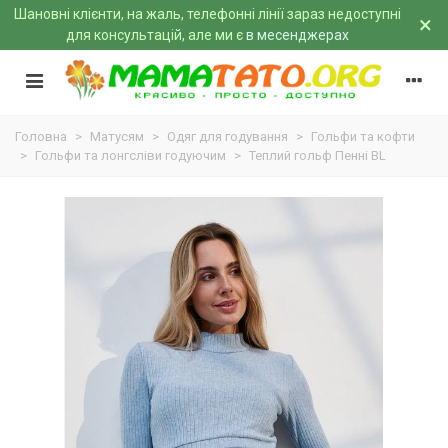
Шановні клієнти, на жаль, телефонні лінії зараз недоступні
×
для консультацій, але ми є
в месенджерах
Головна
>
Матусям
>
Одяг для годування
>
Гольфи та кофти
>
Гольфи та лонгсліви годуючим
>
Теплий гольф Пенні BL