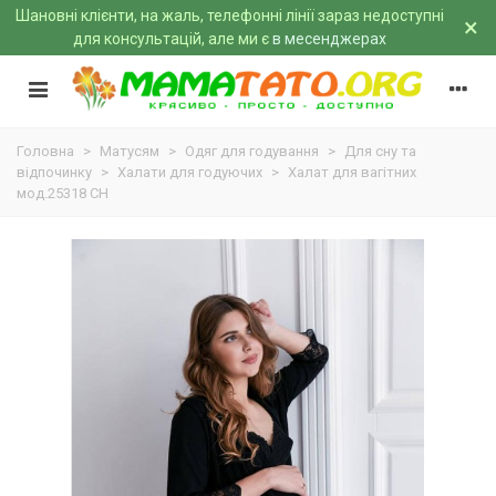
Шановні клієнти, на жаль, телефонні лінії зараз недоступні
×
для консультацій, але ми є
в месенджерах
Головна
>
Матусям
>
Одяг для годування
>
Для сну та
відпочинку
>
Халати для годуючих
>
Халат для вагітних
мод.25318 CH