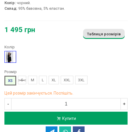
Колір:
чорний.
Склад:
95% бавовна, 5% еластан.
1 495 грн
Таблиця розмірів
Колір
Чорний
Розмір
S
M
L
XL
XXL
3XL
XS
Цей розмір закінчується. Поспішіть.
-
+
Купити