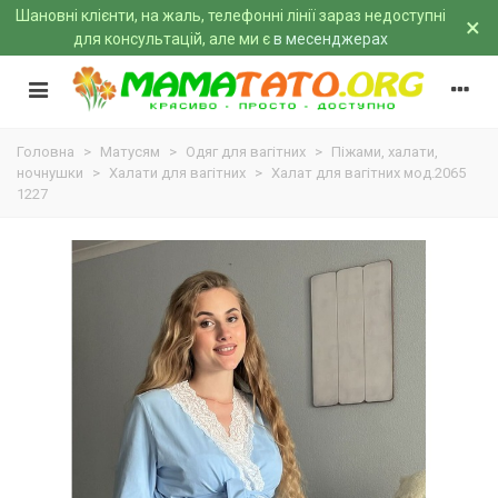
Шановні клієнти, на жаль, телефонні лінії зараз недоступні
×
для консультацій, але ми є
в месенджерах
Головна
>
Матусям
>
Одяг для вагітних
>
Піжами, халати,
ночнушки
>
Халати для вагітних
>
Халат для вагітних мод.2065
1227