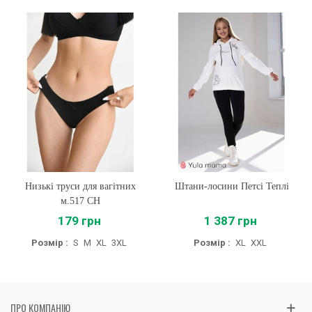
Низькі труси для вагітних
Штани-лосини Петсі Теплі
м.517 CH
179 грн
1 387 грн
Розмір :
S
M
XL
3XL
Розмір :
XL
XXL
ПРО КОМПАНІЮ