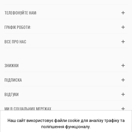
ТЕЛЕФОНУЙТЕ НАМ:
ГРАФІК РОБОТИ:
ВСЕ ПРО НАС
ЗНИЖКИ
ПІДПИСКА
ВІДГУКИ
МИ В СОЦІАЛЬНИХ МЕРЕЖАХ
Вас обслуговує: ФОП Косташ С.І., номер запису в ЄДР 2 673 000
Наш сайт використовує файли cookie для аналізу трафіку та
0000 057597 від 06.01.2017.
Перевірити ФОП
поліпшення функціоналу.