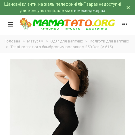
Шановні клієнти, на жаль, телефонні лінії зараз недоступні
×
для консультацій, але ми є
в месенджерах
Головна
>
Матусям
>
Одяг для вагітних
>
Колготи для вагітних
>
Теплі колготки з бамбуковим волокном 250 Den (м.615)