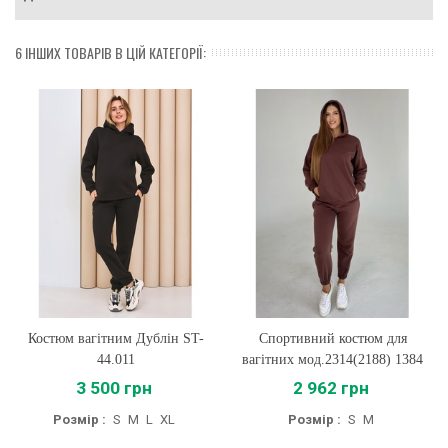
6 ІНШИХ ТОВАРІВ В ЦІЙ КАТЕГОРІЇ:
Костюм вагітним Дублін ST-
Спортивний костюм для
44.011
вагітних мод.2314(2188) 1384
3 500 грн
2 962 грн
Розмір :
S
M
L
XL
Розмір :
S
M