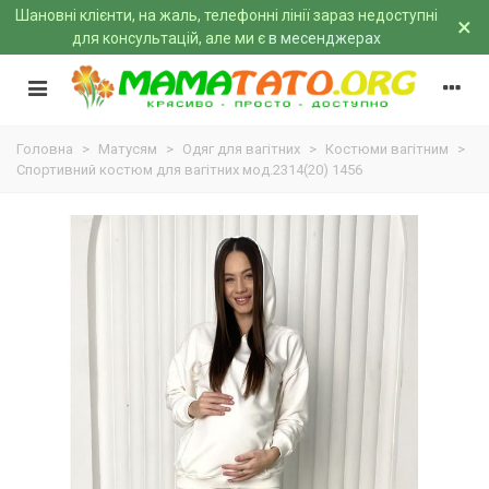
Шановні клієнти, на жаль, телефонні лінії зараз недоступні
×
для консультацій, але ми є
в месенджерах
Головна
>
Матусям
>
Одяг для вагітних
>
Костюми вагітним
>
Спортивний костюм для вагітних мод.2314(20) 1456