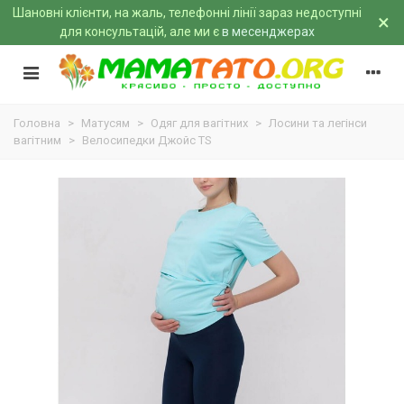
Шановні клієнти, на жаль, телефонні лінії зараз недоступні
×
для консультацій, але ми є
в месенджерах
Головна
>
Матусям
>
Одяг для вагітних
>
Лосини та легінси
вагітним
>
Велосипедки Джойс TS