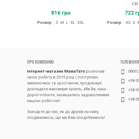
CH
816 грн
722 г
Розмір :
S
M
L
XL
XXL
Розмір :
XS
S
ПРО КОМПАНІЮ
ТЕЛЕФОНУ
Інтернет-магазин МамаТато
розпочав
0800 
свою роботу в 2015 році і, поступово
+38 0
змінюючись та зростаючи, продовжує
докладати максимум зусиль, аби Ви, наші
+38 0
дорогі клієнти, залишались задоволеними
+38 0
нашою роботою!
Заходьте до нас, як до друзів на каву,
сподіваємось, що ми Вам сподобаємось!