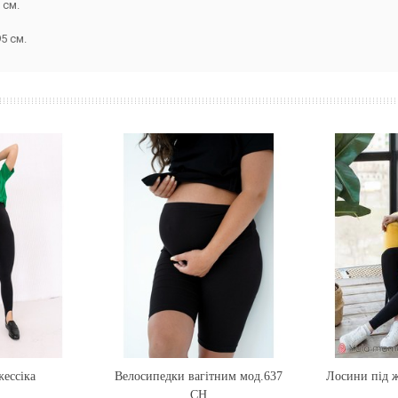
 см.
5 см.
ессіка
Велосипедки вагітним мод.637
Купити
Лосини під 
Купи
CH