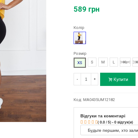
589 грн
Колір
Чорний
Розмір
S
M
L
XL
X
XS
Купити
-
+
Код:
MA0435UM12182
Відгуки та коментарі
( 0.0 / 5) - 0 відгук(и)
Будьте першим, хто зали