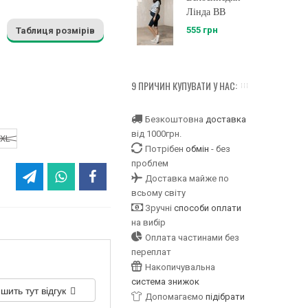
Лінда BB
555 грн
Таблиця розмірів
9 ПРИЧИН КУПУВАТИ У НАС:
Безкоштовна
доставка
від 1000грн.
XL
Потрібен
обмін
- без
проблем
Доставка майже по
всьому світу
Зручні
способи оплати
на вибір
Оплата частинами без
переплат
Накопичувальна
система знижок
шить тут відгук
Допомагаємо
підібрати