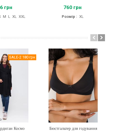
6 грн
760 грн
S
M
L
XL
XXL
Розмір :
XL
SALE
-2 180 грн
ардиган Космо
ти
Бюстгальтер для годування
Купити
Футболка