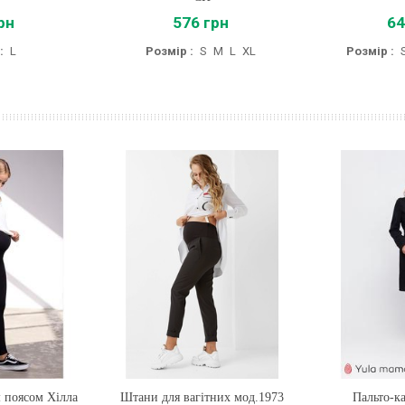
рн
576 грн
64
:
L
Розмір :
S
M
L
XL
Розмір :
 поясом Хілла
Штани для вагітних мод.1973
Купити
Пальто-к
Купи