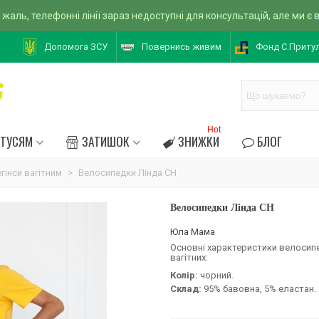
 жаль, телефонні лінії зараз недоступні для консультацій, але ми є
Допомога ЗСУ
Повернись живим
Фонд С.Приту
Hot
АТУСЯМ
ЗАТИШОК
ЗНИЖКИ
БЛОГ
гінси вагітним
>
Велосипедки Лінда CH
Велосипедки Лінда CH
Юла Мама
Основні характеристики велосип
вагітних:
Колір:
чорний.
Склад:
95% бавовна, 5% еластан.