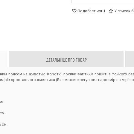
Подобається
1
У список 
ДЕТАЛЬНІШЕ ПРО ТОВАР
им поясом на животик. Короткі лосини вагітним пошиті з тонкого ба
змірів зростаючого животика (Ви зможете регулювати розмір по мірі зр
см.
см.
6 см.