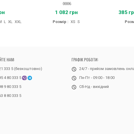
0006
рн
1 082 грн
385 г
M
L
XL
XXL
Розмір :
XS
S
Розм
ЙТЕ НАМ:
ГРАФІК РОБОТИ:
21 333 5 (безкоштовно)
24/7 - прийом замовлень онл
95 4 80 333 5
Пн-Пт - 09:00 - 18:00
98 9 80 333 5
Сб-Нд - вихідний
63 8 80 333 5