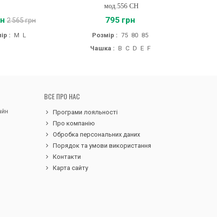
мод.556 CH
рн
795 грн
81
2 565 грн
ір :
M
L
Розмір :
75
80
85
Чашка :
B
C
D
E
F
ВСЕ ПРО НАС
айн
Програми лояльності
Про компанію
Обробка персональних даних
Порядок та умови використання
Контакти
Карта сайту