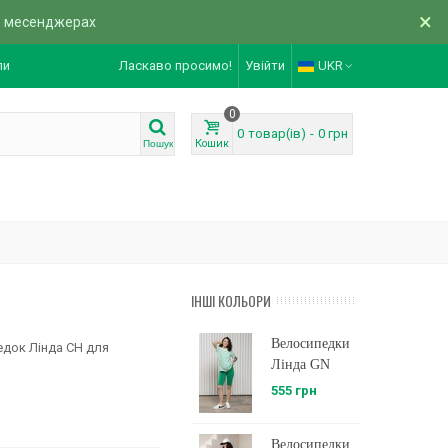
×
в месенджерах
ли
Ласкаво просимо!
Увійти
UKR
0
0
товар(ів)
-
0 грн
Кошик
Пошук
ІНШІ КОЛЬОРИ
Велосипедки
едок Лінда CH для
Лінда GN
555 грн
Велосипедки