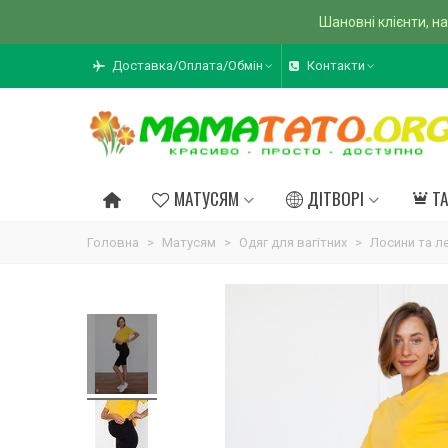
Шановні клієнти, на
Доставка/Оплата/Обмін
Контакти
МАТУСЯМ
ДІТВОРІ
Т
Головна
>
Матусям
>
Одяг для вагітних
>
Лосини та ле