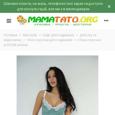
Шановні клієнти, на жаль, телефонні лінії зараз недоступні
×
для консультацій, але ми є
в месенджерах
Головна
>
Матусям
>
Одяг для годування
>
Для сну та
відпочинку
>
Нічні сорочки для годування
>
Нічна сорочка
м.24168 зелена