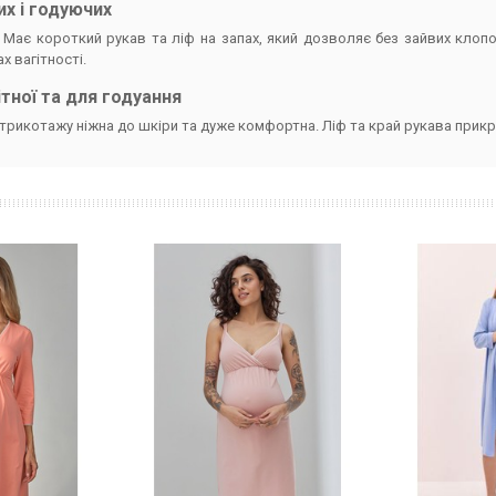
их і годуючих
Має короткий рукав та ліф на запах, який дозволяє без зайвих клопо
ах вагітності.
тної та для годуання
трикотажу ніжна до шкіри та дуже комфортна. Ліф та край рукава при