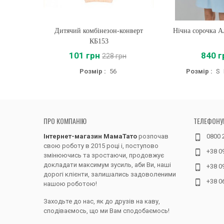
Дитячий комбінезон-конверт
Купити
Нічна сорочка А
Купити
КБ153
101 грн
840 г
228 грн
Розмір :
56
Розмір :
S
ПРО КОМПАНІЮ
ТЕЛЕФОНУ
Інтернет-магазин МамаТато
розпочав
0800 
свою роботу в 2015 році і, поступово
+38 0
змінюючись та зростаючи, продовжує
докладати максимум зусиль, аби Ви, наші
+38 0
дорогі клієнти, залишались задоволеними
+38 0
нашою роботою!
Заходьте до нас, як до друзів на каву,
сподіваємось, що ми Вам сподобаємось!