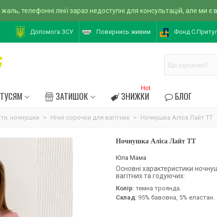
 жаль, телефонні лінії зараз недоступні для консультацій, але ми є
Допомога ЗСУ
Повернись живим
Фонд С.Приту
Hot
АТУСЯМ
ЗАТИШОК
ЗНИЖКИ
БЛОГ
ати, ночнушки
>
Нічні сорочки для вагітних
>
Ночнушка Аліса Лайт TT
Ночнушка Аліса Лайт TT
Юла Мама
Основні характеристики ночнуш
вагітних та годуючих:
Колір
: темна троянда.
Склад
: 95% бавовна, 5% еластан.