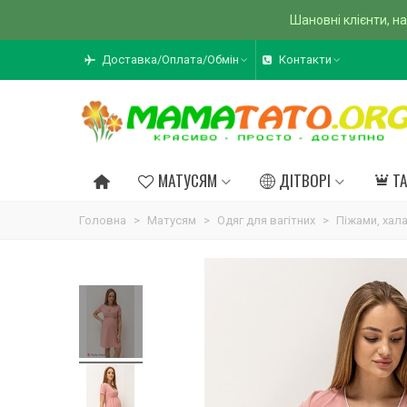
Шановні клієнти, на
Доставка/Оплата/Обмін
Контакти
МАТУСЯМ
ДІТВОРІ
Т
Головна
>
Матусям
>
Одяг для вагітних
>
Піжами, хал