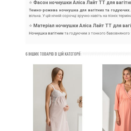
⭐️
Фасон ночнушки Аліса Лайт TT для вагітн
Темно-рожева ночнушка для вагітних та годуючих.
вільна. У цій нічній сорочці зручно навіть на пізніх термін
⭐️
Матеріал ночнушки Аліса Лайт TT для вагі
Ночнушка вагітним
та годуючим з тонкого бавовняного 
6 ІНШИХ ТОВАРІВ В ЦІЙ КАТЕГОРІЇ: