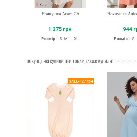
Ночнушка Агата CA
Купити
Ночнушка Аліс
Купити
1 275 грн
944 г
Розмір :
S
M
L
XL
Розмір :
S
ПОКУПЦІ, ЯКІ КУПИЛИ ЦЕЙ ТОВАР, ТАКОЖ КУПИЛИ:
SALE
-127 грн