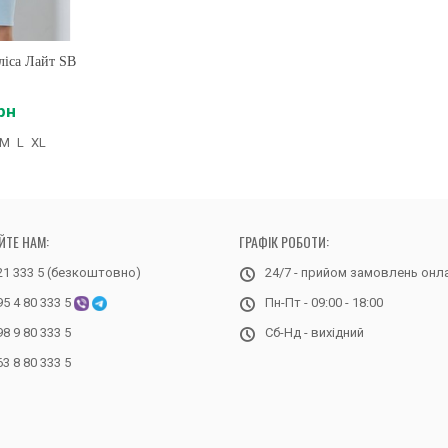
ліса Лайт SB
рн
M
L
XL
ЙТЕ НАМ:
ГРАФІК РОБОТИ:
21 333 5 (безкоштовно)
24/7 - прийом замовлень онл
95 4 80 333 5
Пн-Пт - 09:00 - 18:00
98 9 80 333 5
Сб-Нд - вихідний
63 8 80 333 5