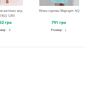
ля вагітних мод.
ти
Нічна сорочка Маргарет AQ
Купити
Нічна
2362) 1283
52 грн
791 грн
мір :
S
Розмір :
L
Розмі