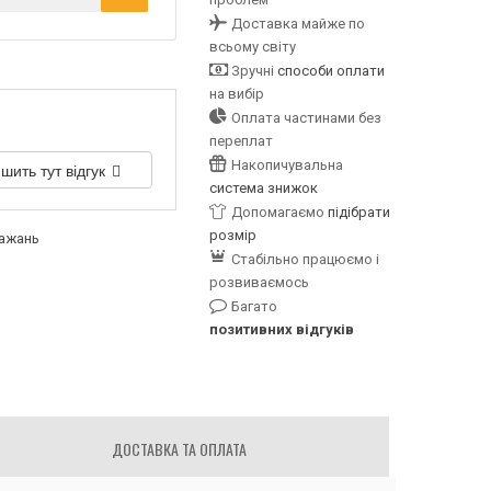
Доставка майже по
всьому світу
Зручні
способи оплати
на вибір
Оплата частинами без
переплат
Накопичувальна
шить тут відгук
система знижок
Допомагаємо
підібрати
розмір
бажань
Стабільно працюємо і
розвиваємось
Багато
позитивних відгуків
ДОСТАВКА ТА ОПЛАТА