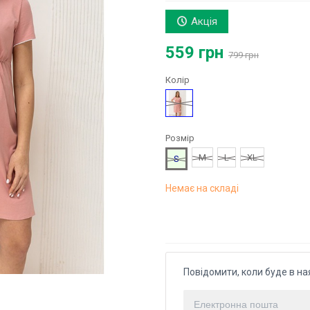
Акція
559 грн
799 грн
Колір
Рожевий
Розмір
M
L
XL
S
Немає на складі
Повідомити, коли буде в на