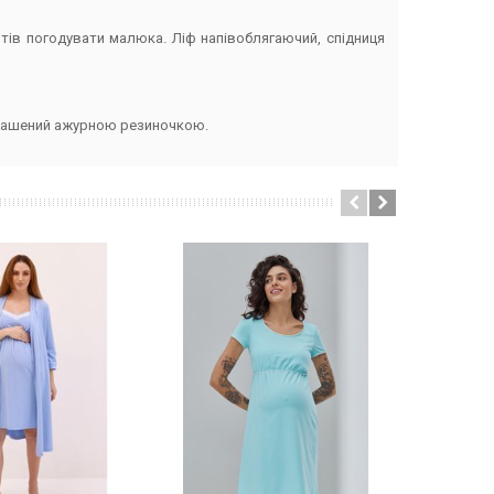
тів погодувати малюка. Ліф напівоблягаючий, спідниця
крашений ажурною резиночкою.