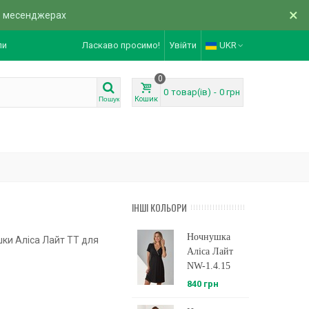
×
в месенджерах
ли
Ласкаво просимо!
Увійти
UKR
0
0
товар(ів)
-
0 грн
Кошик
Пошук
ІНШІ КОЛЬОРИ
Ночнушка
ки Аліса Лайт TT для
Аліса Лайт
NW-1.4.15
840 грн