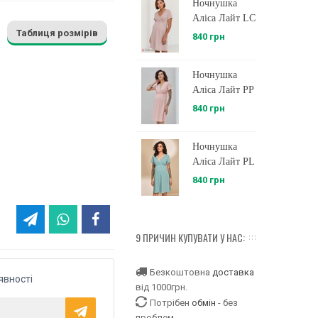
Ночнушка
Аліса Лайт LC
Таблиця розмірів
840 грн
Ночнушка
Аліса Лайт PP
840 грн
Ночнушка
Аліса Лайт PL
840 грн
9 ПРИЧИН КУПУВАТИ У НАС:
Безкоштовна
доставка
явності
від 1000грн.
Потрібен
обмін
- без
проблем