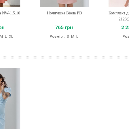
а NW-1.5.10
Ночнушка Віола PD
Купити
Комплект д
Купи
2123(
рн
765 грн
2 2
M
L
XL
Розмір :
S
M
L
Роз