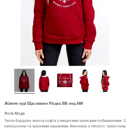
Жіноче худі Щасливого Різдва BR мод.608
Фолк Мода
Тепла бордова жіноча кофта з вишитими написами-побажаннями. З
капюшоном та зручними кишенями. Виконана з теплого трикотажу