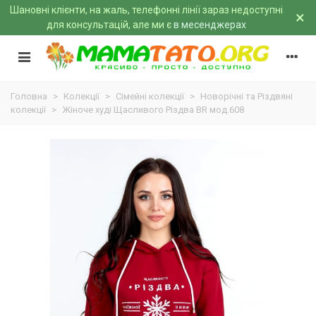
Шановні клієнти, на жаль, телефонні лінії зараз недоступні
×
для консультацій, але ми є
в месенджерах
Головна
>
Колекції
>
Сімейні колекції
>
Новорічні та Різдвяні
колекції
>
Жіноче худі Щасливого Різдва BR мод.608