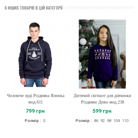
6 ІНШИХ ТОВАРІВ В ЦІЙ КАТЕГОРІЇ:
Чоловіче худі Різдвяна Ялинка
Дитячий світшот для дівчинки
мод.611
Різдвяне Диво мод.238
799 грн
599 грн
Розмір :
S
Розмір :
86
92
98
104
110