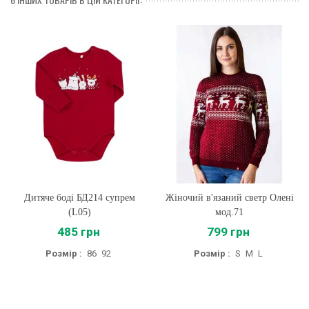
Дитяче боді БД214 супрем
Жіночий в'язаний светр Олені
(L05)
мод.71
485 грн
799 грн
Розмір :
86
92
Розмір :
S
M
L