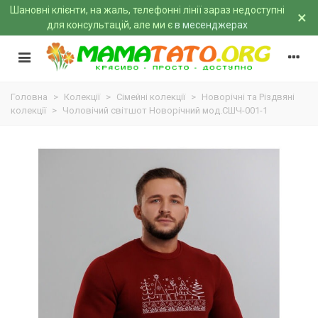
Шановні клієнти, на жаль, телефонні лінії зараз недоступні
×
для консультацій, але ми є
в месенджерах
Головна
>
Колекції
>
Сімейні колекції
>
Новорічні та Різдвяні
колекції
>
Чоловічий світшот Новорічний мод.СШЧ-001-1