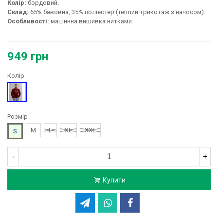
Колір:
бордовий.
Склад:
65% бавовна, 35% поліестер (теплий трикотаж з начосом).
Особливості:
машинна вишивка нитками.
949 грн
Колір
Бордовий
Розмір
M
L
XL
XXL
S
-
+
Купити