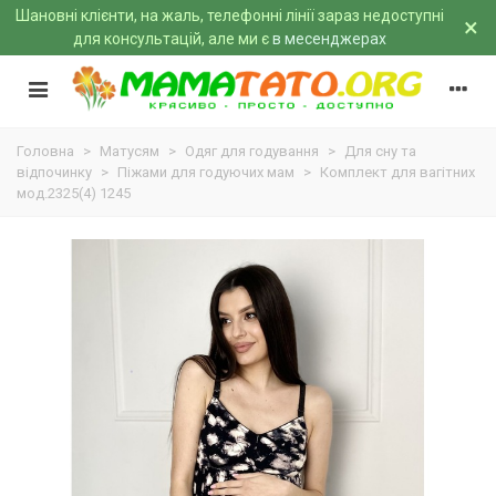
Шановні клієнти, на жаль, телефонні лінії зараз недоступні
×
для консультацій, але ми є
в месенджерах
Головна
>
Матусям
>
Одяг для годування
>
Для сну та
відпочинку
>
Піжами для годуючих мам
>
Комплект для вагітних
мод.2325(4) 1245