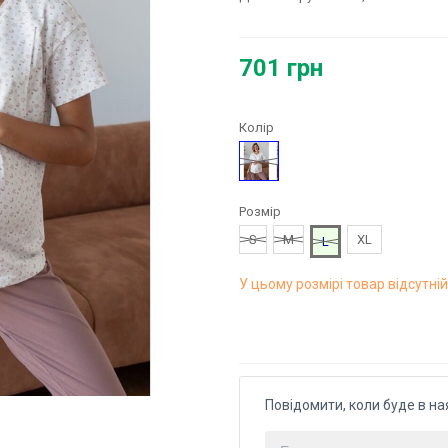
701 грн
Колір
Молочний
Розмір
S
M
XL
L
У цьому розмірі товар відсутній
Повідомити, коли буде в на