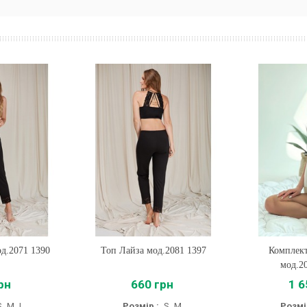
д.2071 1390
Топ Лайза мод.2081 1397
Купити
Комплект
Купи
мод.2
рн
660 грн
1 6
S
M
L
Розмір :
S
M
Розмі