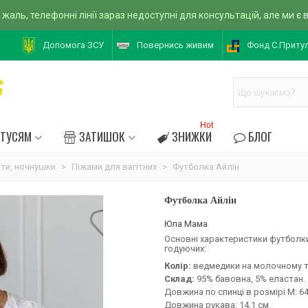
 жаль, телефонні лінії зараз недоступні для консультацій, але ми є
Допомога ЗСУ
Повернись живим
Фонд С.Приту
Hot
АТУСЯМ
ЗАТИШОК
ЗНИЖКИ
БЛОГ
ати, ночнушки
>
Піжами для вагітних
>
Футболка Айлін
Футболка Айлін
Юла Мама
Основні характеристики футболки 
годуючих:
Колір:
ведмедики на молочному т
Склад:
95% бавовна, 5% еластан.
Довжина по спинці в розмірі М: 64
Довжина рукава: 14,1 см.