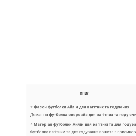
ОПИС
⭐️
Фасон футболки Айлін для вагітних та годуючих
Домашня
футболка оверсайз для вагітних та годуюч
⭐️
Матеріал футболки Айлін для вагітної та для годув
Футболка вагітним та для годування пошита з приємного