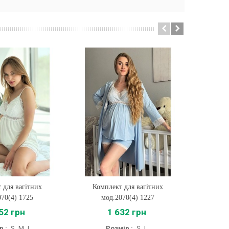
 для вагітних
ти
Комплект для вагітних
Купити
070(4) 1725
мод.2070(4) 1227
52 грн
1 632 грн
р :
S
M
L
Розмір :
S
L