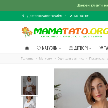
Шановні клієнти, на
Доставка/Оплата/Обмін
Контакти
МАТУСЯМ
ДІТВОРІ
Т
Головна
>
Матусям
>
Одяг для вагітних
>
Піжами, хал