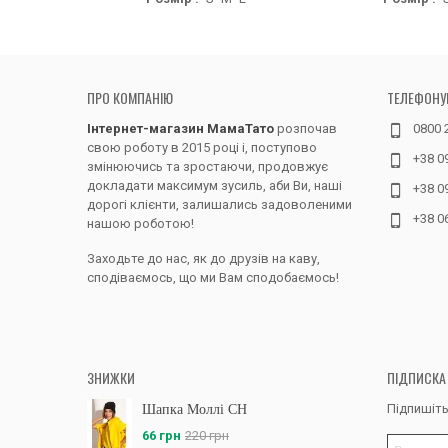
ПРО КОМПАНІЮ
ТЕЛЕФОНУ
Інтернет-магазин МамаТато
розпочав
0800 
свою роботу в 2015 році і, поступово
+38 0
змінюючись та зростаючи, продовжує
докладати максимум зусиль, аби Ви, наші
+38 0
дорогі клієнти, залишались задоволеними
+38 0
нашою роботою!
Заходьте до нас, як до друзів на каву,
сподіваємось, що ми Вам сподобаємось!
ЗНИЖКИ
ПІДПИСКА
Підпишіть
Шапка Моллі CH
66 грн
220 грн