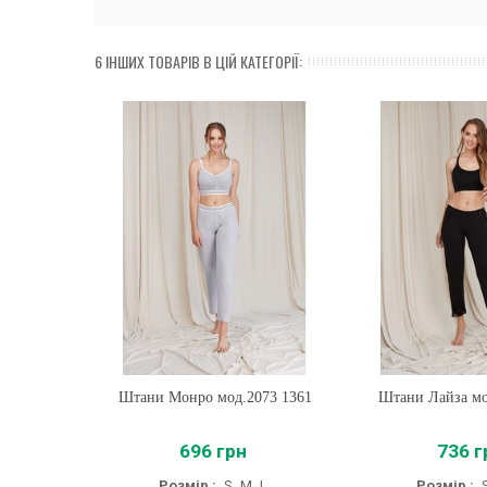
6 ІНШИХ ТОВАРІВ В ЦІЙ КАТЕГОРІЇ:
Штани Монро мод.2073 1361
Купити
Штани Лайза мо
Купити
696 грн
736 г
Розмір :
S
M
L
Розмір :