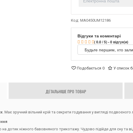
Код:
MA0450UM12186
Відгуки та коментарі
( 0.0 / 5) - 0 відгук(и)
Будьте першим, хто зали
Подобається
0
У список 
ДЕТАЛЬНІШЕ ПРО ТОВАР
их
. Має зручний вільний крій та секрети годування у вигляді подвоєного
ання
 на дотик ніжного бавовняного трикотажу. Чудово підійде для сну та ві