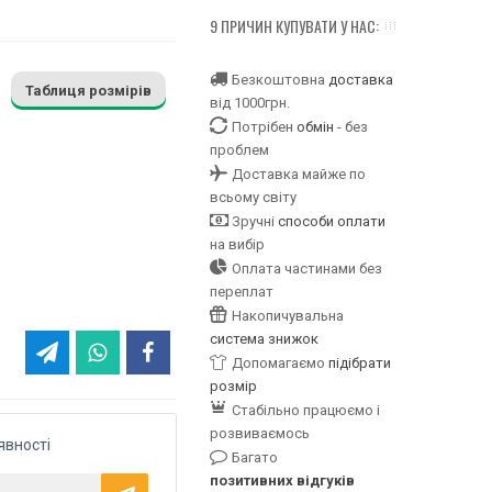
9 ПРИЧИН КУПУВАТИ У НАС:
Безкоштовна
доставка
Таблиця розмірів
від 1000грн.
Потрібен
обмін
- без
проблем
Доставка майже по
всьому світу
Зручні
способи оплати
на вибір
Оплата частинами без
переплат
Накопичувальна
система знижок
Допомагаємо
підібрати
розмір
Стабільно працюємо і
розвиваємось
явності
Багато
позитивних відгуків