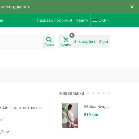
×
в месенджерах
ли
Ласкаво просимо!
Увійти
UKR
0
0
товар(ів)
-
0 грн
Кошик
Пошук
ІНШІ КОЛЬОРИ
Майка Кендіс
Айлін для вагітних та
519 грн
лі.
,9 см.